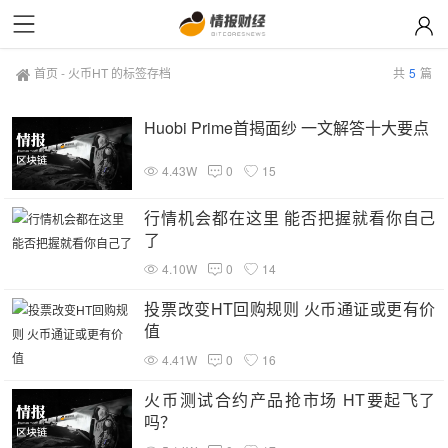
首页
-
火币HT 的标签存档
共
5
篇
Huobi Prime首揭面纱 一文解答十大要点
4.43W
0
15
行情机会都在这里 能否把握就看你自己
了
4.10W
0
14
投票改变HT回购规则 火币通证或更有价
值
4.41W
0
16
火币测试合约产品抢市场 HT要起飞了
吗？