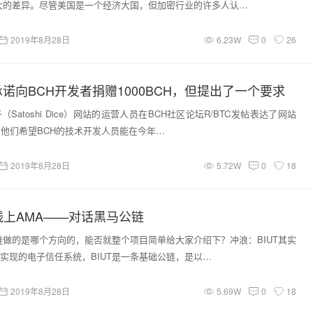
大的差异。尽管美国是一个经济大国，但加密行业的许多人认…
2019年8月28日
6.23W
0
26
诺向BCH开发者捐赠1000BCH，但提出了一个要求
Satoshi Dice）网站的运营人员在BCH社区论坛R/BTC发帖表达了网站
，他们希望BCH的技术开发人员能在今年…
2019年8月28日
5.72W
0
18
UT线上AMA——对话黑马公链
公链做的是哪个方向的，能否就整个项目简单给大家介绍下？冲浪：BIUT其实
实现的电子信任系统，BIUT是一条基础公链，是以…
2019年8月28日
5.69W
0
18