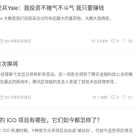
老兵Yale：我投资不赌气不斗气 我只要赚钱
eYale 大概是我们目前采访过的年纪最大的嘉宾啦，大概大我两轮。
2019年8月28日
5.54W
0
20
首次换将
总经理蔡弋戈近日将有职务变动。这一消息也得到了腾讯金融科技公关的确
在最近的新闻中，腾讯区块链的发言人变成了其技术总经理李茂…
2019年8月28日
1.88K
0
21
的 ICO 项目有哪些，它们如今都怎样了？
年 ICO 热潮时期，V神曾为众多项目站台或“被站台”。可如今这些项目情况