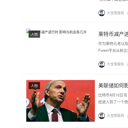
大宝情报局
莱特币减产进
人物
作为莱特元老以及
Furein平台
大宝情报局
美联储如何
人物
比特币8月12日讯 雷
经进入到了一个债
大宝情报局