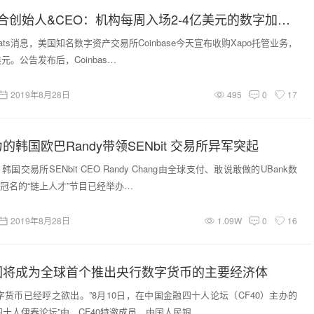
Coinbase 联合创始人&CEO：机构每周入场2-4亿美元的数字加密货币
eats消息，美国知名数字资产交易所Coinbase今天宣布收购Xapo托管业务，
元。公告发布后，Coinbas…
2019年8月28日
495
0
17
韩国欧巴Randy带领SENbit 交易所异军突起
国交易所SENbit CEO Randy Chang由全球支付、敢说敢做的UBank数
冠名的“链上人才”节目已经举办…
2019年8月28日
1.09W
0
16
国将成为全球首个推出央行数字货币的主要经济体
字货币已经呼之欲出。”8月10日，在中国金融四十人论坛（CF40）主办的
四十人伊春论坛”中，CF40特邀成员、中国人民银…