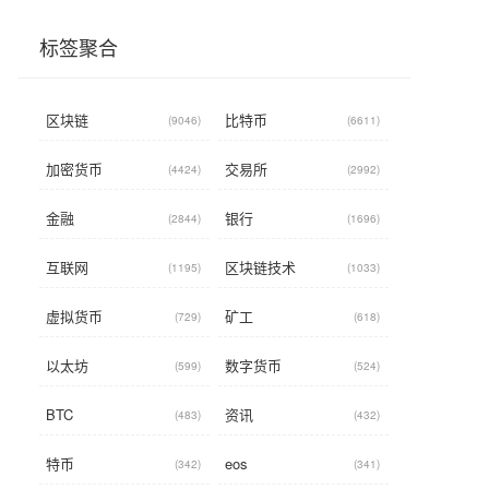
标签聚合
区块链
比特币
(9046)
(6611)
加密货币
交易所
(4424)
(2992)
金融
银行
(2844)
(1696)
互联网
区块链技术
(1195)
(1033)
虚拟货币
矿工
(729)
(618)
以太坊
数字货币
(599)
(524)
BTC
资讯
(483)
(432)
特币
eos
(342)
(341)