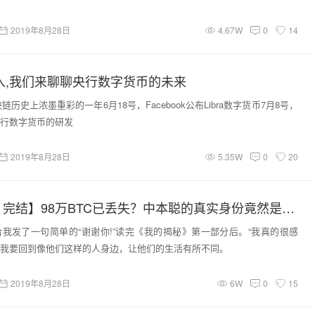
2019年8月28日
4.67W
0
14
为切入,我们来聊聊央行数字货币的未来
链历史上浓墨重彩的一年6月18号，Facebook公布Libra数字货币7月8号，
行数字货币的研发
2019年8月28日
5.35W
0
20
【全网首发丨完结】98万BTC已丢失？中本聪的真实身份竟然是这个巴基斯坦人？
我发了一句简单的“谢谢你!”读完《我的揭秘》第一部分后。“我真的很感
我要回到像他们这样的人身边，让他们的生活有所不同。
2019年8月28日
6W
0
15