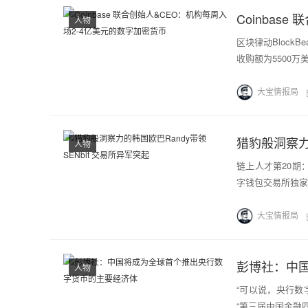
人物
区块律动BlockB
收购额为5500万美
大宝情报局
猎豹般洞察力的
人物
链上人才第20期：韩
字钱包交易所独家
大宝情报局
彭博社：中
人物
“可以说，央行数
“第三届中国金融