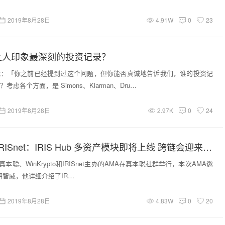
2019年8月28日
4.91W
0
23
让人印象最深刻的投资记录？
我：「你之前已经提到过这个问题，但你能否真诚地告诉我们，谁的投资记
虑各个方面，是 Simons、Klarman、Dru…
2019年8月28日
2.97K
0
24
真本聪对话 IRISnet：IRIS Hub 多资产模块即将上线 跨链会迎来爆发期吗？
，真本聪、WinKrypto和IRISnet主办的AMA在真本聪社群举行，本次AMA邀
总监胡智威，他详细介绍了IR…
2019年8月28日
4.83W
0
20