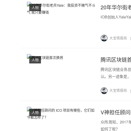
20年华尔街
人物
IOB创始人Yal
大宝情报局
腾讯区块链
人物
腾讯区块链业务
认。另一迹象是，
大宝情报局
V神担任顾问
人物
众所周知，2017
如何了呢？