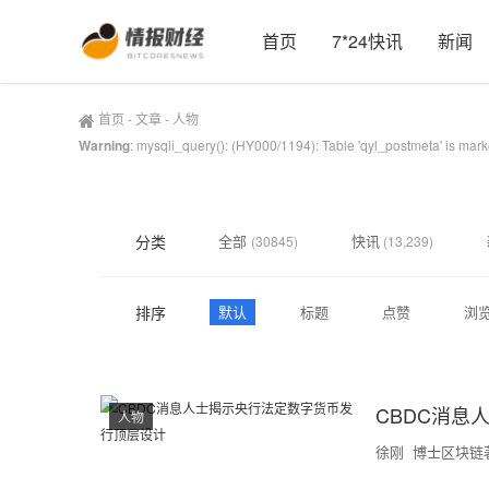
首页
7*24快讯
新闻
首页
-
文章
-
人物
Warning
: mysqli_query(): (HY000/1194): Table 'qyl_postmeta' is mar
分类
全部
快讯
(30845)
(13,239)
排序
默认
标题
点赞
浏
CBDC消息
人物
徐刚 博士区块链著