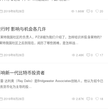
2019年8月28日
1.66W
0
20
行时 影响与机会各几许
莱特我国社区的负责人，PZ详细为我们介绍了，怎样结识并投身莱特的？
从树立莱特我国社区之后到现在，阅历了哪些困难，是怎样战…
2019年8月28日
2.48K
0
17
影响新一代比特币投资者
·达利奥（Ray Dalio）是Bridgewater Associates创始人，他认为如今已
务货币化为主导的投…
2019年8月28日
2.87K
0
18