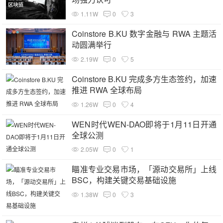
1.11W
0
3
Coinstore B.KU 数字金融与 RWA 主题活
动圆满举行
2.19W
0
5
Coinstore B.KU 完成多方生态签约，加速
推进 RWA 全球布局
1.26W
0
4
WEN时代WEN-DAO即将于1月11日开通
全球公测
2.05W
0
1
瞄准专业交易市场，「源动交易所」上线
BSC，构建关键交易基础设施
1.38W
0
3