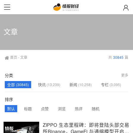
文章
首页
-
文章
共
30845
篇
分类
更多
全部
快讯
新闻
专栏
(30845)
(13,239)
(10,258)
(3,095)
观点
人物
(2,563)
(1,690)
排序
默认
标题
点赞
浏览
热评
随机
ZIPPO 生态里程碑：即将登陆头部交易
所Binance，GameFi 与通缩模型开启价