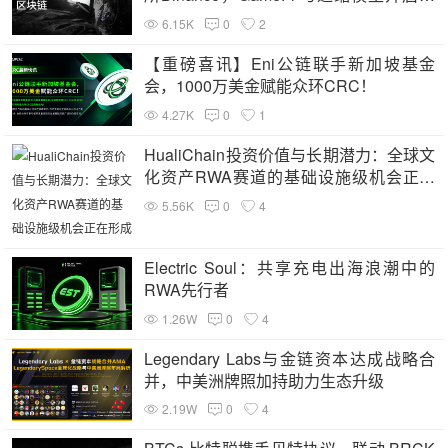
值飞轮
6.15K
0
2
【重磅喜讯】Eni公链联手新加坡基金
会，1000万美金赋能众环CRC！
4.27K
0
1
HualiChain投资价值与长期潜力：全球文
化资产RWA赛道的基础设施级机会正在
形成
5.56K
0
4
Electric Soul：共享充电出海浪潮中的
RWA先行者
1.26W
0
4
Legendary Labs与金链资本达成战略合
并，中美洲牌照加持助力生态升级
2.19W
0
4