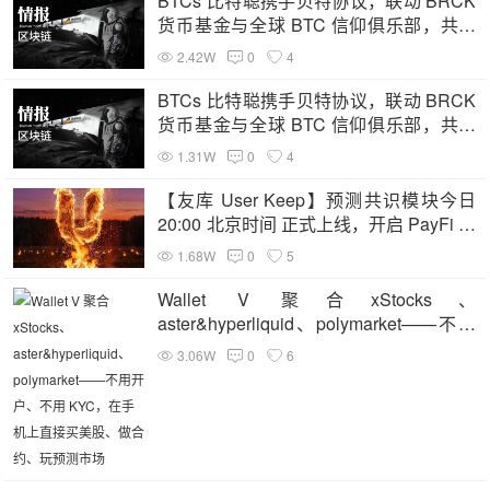
BTCs 比特聪携手贝特协议，联动 BRCK
货币基金与全球 BTC 信仰俱乐部，共筑
全球合规去中心化金融新生态
2.42W
0
4
BTCs 比特聪携手贝特协议，联动 BRCK
货币基金与全球 BTC 信仰俱乐部，共筑
全球合规去中心化金融新生态
1.31W
0
4
【友库 User Keep】预测共识模块今日
20:00 北京时间 正式上线，开启 PayFi 认
知结算新纪元
1.68W
0
5
Wallet V 聚合xStocks、
aster&hyperliquid、polymarket——不用
开户、不用 KYC，在手机上直接买美
3.06W
0
6
股、做合约、玩预测市场