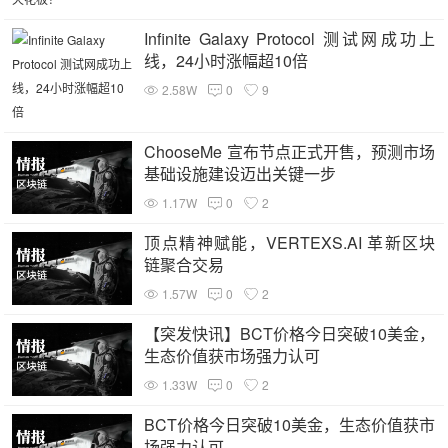
Infinite Galaxy Protocol 测试网成功上
线，24小时涨幅超10倍
2.58W
0
9
ChooseMe 宣布节点正式开售，预测市场
基础设施建设迈出关键一步
1.17W
0
2
顶点精神赋能，VERTEXS.AI 革新区块
链聚合交易
1.57W
0
2
【突发快讯】BCT价格今日突破10美金，
生态价值获市场强力认可
1.33W
0
2
BCT价格今日突破10美金，生态价值获市
场强力认可