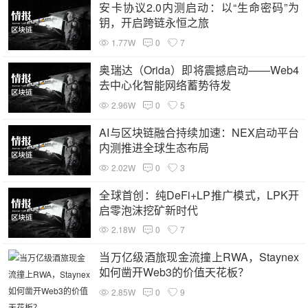
安卡协议2.0内测启动：以“生命密码”为
钥，开启跨链永恒之旅
1.77W
0
7
奥瑞达（Orida）即将震撼启动——Web4
去中心化智能网络蓄势待发
2.96W
0
5
AI与区块链融合持续加速：NEX启动平台
内测推进全球生态布局
2.02W
0
3
全球首创：纯DeFi+LP推广模式，LPK开
启零泡沫挖矿新时代
2.18W
0
7
当万亿级酒旅现金流撞上RWA，Staynex
如何凿开Web3的价值天花板？
2.85W
0
9