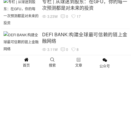
专栏 | 从球迷到股东：在GFU，你的每一
次预测都是对未来的投资
3.23W
0
17
DEFI BANK:构建全球最可信赖的链上金
融网络
3.11W
0
8
从“流量消耗”到“价值创造”：DeSpend如
首页
搜索
文章
公众号
何重新定义消费行为
2.38W
0
7
DFC金融协议：开启DeFi 4.0时代的链上
财富新纪元
2.21W
0
4
零泡沫挖矿开创者，DKBTC引领DeFi新
篇章
1.53W
0
1