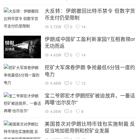
大反转：伊朗撤回比特币禁令 但数字货
币支付仍受限制
3.72W
0
14
伊朗成中国矿工盈利新家园?互相救赎or
无功而返
4.43W
0
14
挖矿大军席卷伊朗 争抢最低5分钱一度的
电力
4.48W
0
12
宝二爷郭宏才伊朗挖矿被迫放弃，一番话
再曝“出尔反尔”
4.56W
0
8
美国首次对伊朗比特币钱包实施制裁 反
促当地加密用例和挖矿业发展