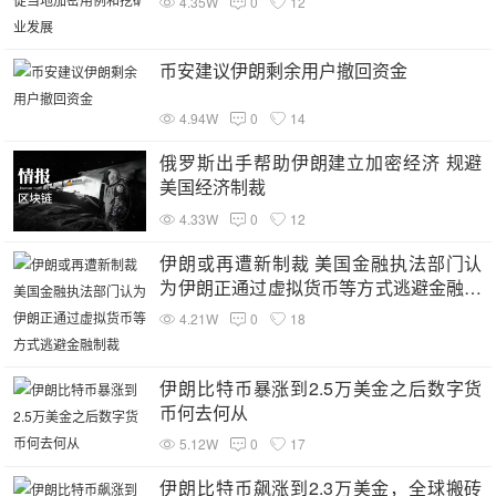
4.35W
0
12
币安建议伊朗剩余用户撤回资金
4.94W
0
14
俄罗斯出手帮助伊朗建立加密经济 规避
美国经济制裁
4.33W
0
12
伊朗或再遭新制裁 美国金融执法部门认
为伊朗正通过虚拟货币等方式逃避金融制
裁
4.21W
0
18
伊朗比特币暴涨到2.5万美金之后数字货
币何去何从
5.12W
0
17
伊朗比特币飙涨到2.3万美金，全球搬砖