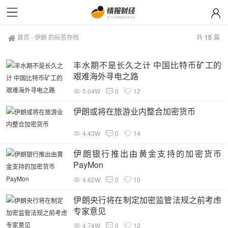
首页
-
伊朗 的标签存档
共
15
篇
丰水期不是长久之计 中国比特币矿工的
艰难海外寻电之路
5.04W
0
12
伊朗或将在旅游业内整合加密货币
4.43W
0
14
伊朗银行推出由黄金支持的加密货币
PayMon
4.62W
0
10
伊朗央行将在制定加密监管法规之前考虑
专家意见
4.74W
0
12