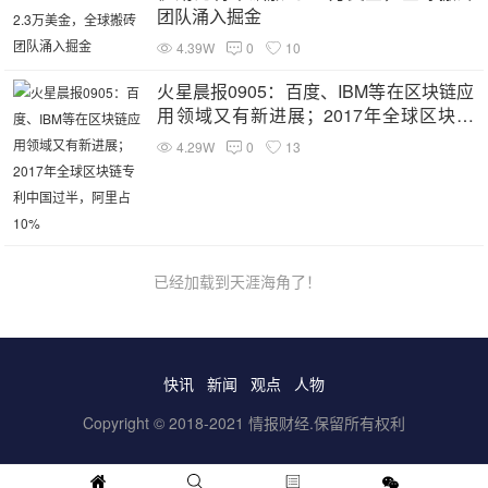
团队涌入掘金
4.39W
0
10
火星晨报0905：百度、IBM等在区块链应
用领域又有新进展；2017年全球区块链
专利中国过半，阿里占10%
4.29W
0
13
已经加载到天涯海角了！
快讯
新闻
观点
人物
Copyright © 2018-2021 情报财经.保留所有权利