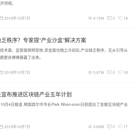
济领域。
2018年10月7日
4.15W
0
18
乏秩序？专家提“产业沙盒”解决方案
技术面、监管面频频受挫,资金面也随之冷却后,产业缺乏秩序、无从引导从
题更赤裸裸暴露了出来。
2018年10月7日
5.67W
0
18
长宣布推进区块链产业五年计划
0月4日报道,韩国首尔市市长Park Woon-soon日前提出了发展区块链产业
2018年10月7日
3.69W
0
17