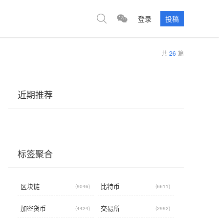
登录
投稿
共
26
篇
近期推荐
标签聚合
区块链
比特币
(9046)
(6611)
加密货币
交易所
(4424)
(2992)