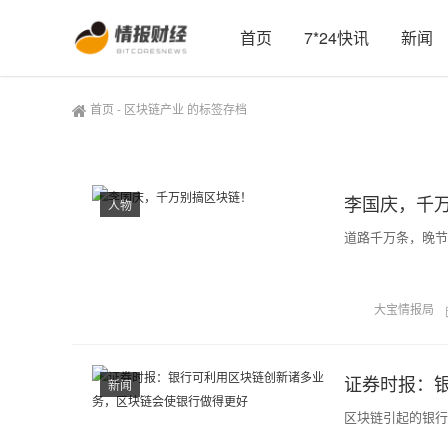
首页
7*24快讯
新闻
首页
-
区块链产业 的标签存档
李国庆，千
人物
道路千万条，晚节
大宝情报局
新闻
区块链引起的银行