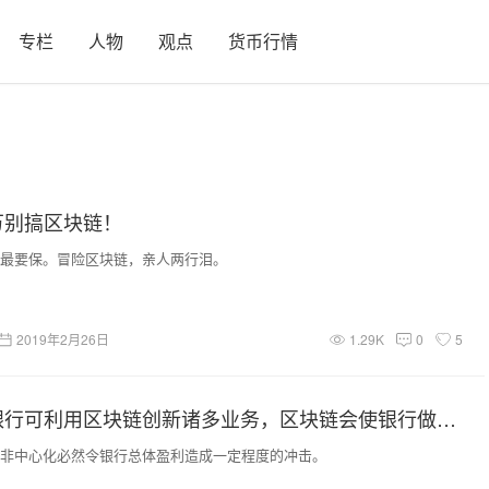
专栏
人物
观点
货币行情
万别搞区块链！
最要保。冒险区块链，亲人两行泪。
2019年2月26日
1.29K
0
5
证券时报：银行可利用区块链创新诸多业务，区块链会使银行做得更好
非中心化必然令银行总体盈利造成一定程度的冲击。