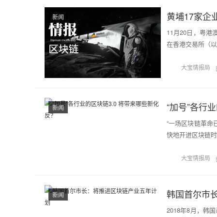
黄埔17家
新闻
11月20日，粤
在香港交易所（以
大宝情报局
“加号”各行
新闻
“一场区块链革命
快地开进区块链时
大宝情报局
韩国首尔市
新闻
2018年8月，