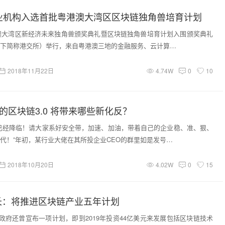
企业机构入选首批粤港澳大湾区区块链独角兽培育计划
港澳大湾区新经济未来独角兽颁奖典礼暨区块链独角兽培育计划入围颁奖典礼
下简称港交所）举行，来自粤港澳三地的金融服务、云计算…
2018年11月22日
4.74W
0
10
业的区块链3.0 将带来哪些新化反？
已经降临！请大家系好安全带，加速、加油，带着自己的企业稳、准、狠、
代！”年初，某行业大佬在其所投企业CEO的群里如是发号…
2018年10月20日
4.02W
0
15
长：将推进区块链产业五年计划
韩国政府还曾宣布一项计划，即到2019年投资44亿美元来发展包括区块链技术