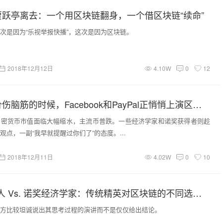
跃亭离去：一个用区块链翻身，一个借区块链“续命”
次是因为“乐视举报快播”，这次是因为区块链。
2018年12月12日
4.10W
0
12
当你在为币价伤脑筋的时候，Facebook和PayPal正悄悄上演区块链大戏
加密货币市值面临大幅缩水，主流币普跌。一些经济学家和诺奖获得者则趁
点，一副“我早就提醒过你们了”的态度。...
2018年12月11日
4.02W
0
10
A16Z女合伙人 Vs. 诺奖经济学家：传统精英对区块链的不同选择和论辩
方比较坦诚说出其思考过程的演讲而不是仅仅给出结论。