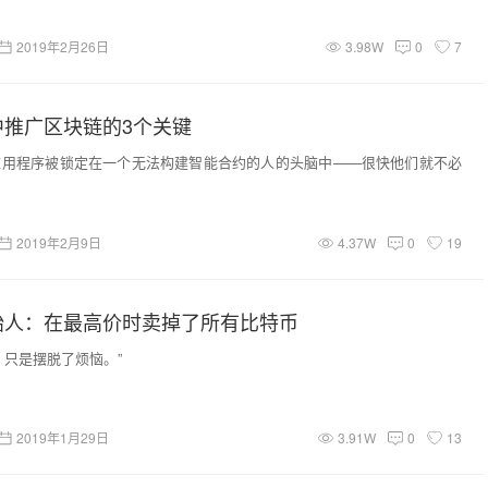
2019年2月26日
3.98W
0
7
中推广区块链的3个关键
应用程序被锁定在一个无法构建智能合约的人的头脑中——很快他们就不必
2019年2月9日
4.37W
0
19
始人：在最高价时卖掉了所有比特币
，只是摆脱了烦恼。”
2019年1月29日
3.91W
0
13