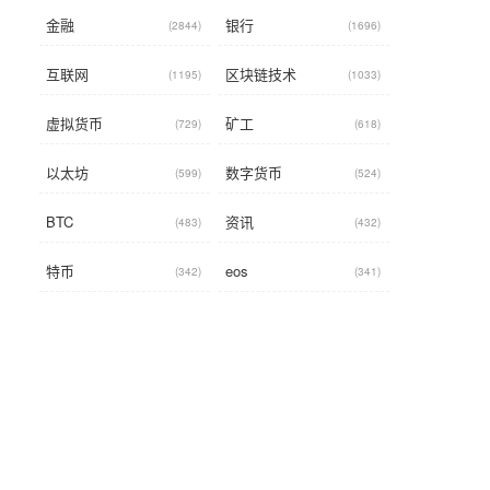
金融
银行
(2844)
(1696)
互联网
区块链技术
(1195)
(1033)
虚拟货币
矿工
(729)
(618)
以太坊
数字货币
(599)
(524)
BTC
资讯
(483)
(432)
特币
eos
(342)
(341)