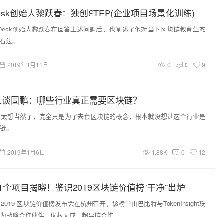
专访ChainDesk创始人黎跃春：独创STEP(企业项目场景化训练)IT实战型技术人才加速工场
inDesk创始人黎跃春在回答上述问题后，也阐述了他对当下区块链教育生态
的看法。
2019年1月11日
0
0
9
人谈国鹏：哪些行业真正需要区块链？
都太想当然了，完全只是为了去套区块链的概念，根本就没想过这个行业是
链。
2019年1月6日
1.88K
0
12
1个项目揭晓！鉴识2019区块链价值榜“干净”出炉
2019·区块链价值榜发布会在杭州召开，该榜单由巴比特与TokenInsight联
为战略合作伙伴，优权天成、超导链合作…