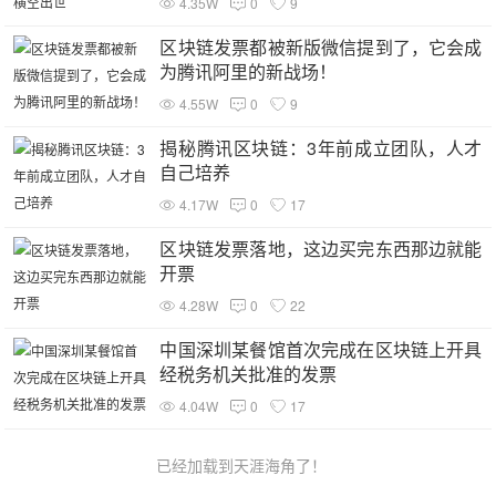
4.35W
0
9
区块链发票都被新版微信提到了，它会成
为腾讯阿里的新战场！
4.55W
0
9
揭秘腾讯区块链：3年前成立团队，人才
自己培养
4.17W
0
17
区块链发票落地，这边买完东西那边就能
开票
4.28W
0
22
中国深圳某餐馆首次完成在区块链上开具
经税务机关批准的发票
4.04W
0
17
已经加载到天涯海角了！