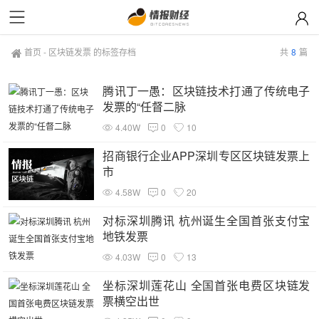
首页
-
区块链发票 的标签存档
共
8
篇
腾讯丁一愚：区块链技术打通了传统电子
发票的“任督二脉
4.40W
0
10
招商银行企业APP深圳专区区块链发票上
市
4.58W
0
20
对标深圳腾讯 杭州诞生全国首张支付宝
地铁发票
4.03W
0
13
坐标深圳莲花山 全国首张电费区块链发
票横空出世