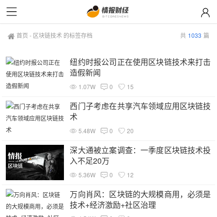
首页
-
区块链技术 的标签存档
共
1033
篇
纽约时报公司正在使用区块链技术来打击
造假新闻
1.07W
0
15
西门子考虑在共享汽车领域应用区块链技
术
5.48W
0
20
深大通被立案调查：一季度区块链技术投
入不足20万
5.36W
0
12
万向肖风：区块链的大规模商用，必须是
技术+经济激励+社区治理