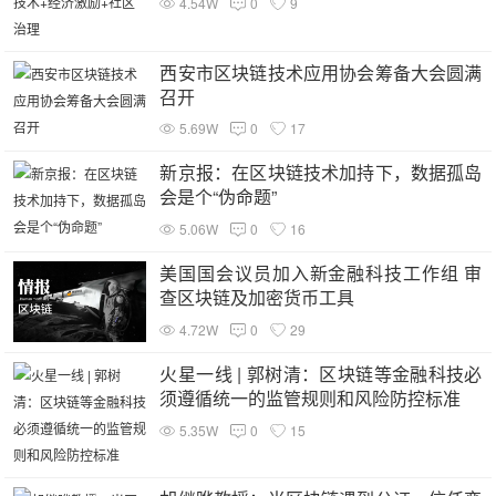
4.54W
0
9
西安市区块链技术应用协会筹备大会圆满
召开
5.69W
0
17
新京报：在区块链技术加持下，数据孤岛
会是个“伪命题”
5.06W
0
16
美国国会议员加入新金融科技工作组 审
查区块链及加密货币工具
4.72W
0
29
火星一线 | 郭树清：区块链等金融科技必
须遵循统一的监管规则和风险防控标准
5.35W
0
15