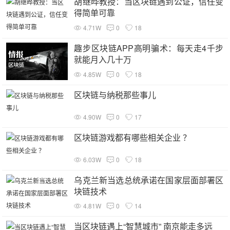
胡继晔教授：当区块链遇到公证，信任变
得简单可靠
4.71W
0
18
趣步区块链APP高明骗术：每天走4千步
就能月入几十万
4.85W
0
18
区块链与纳税那些事儿
4.90W
0
17
区块链游戏都有哪些相关企业 ？
6.03W
0
18
乌克兰新当选总统承诺在国家层面部署区
块链技术
4.81W
0
14
当区块链遇上“智慧城市” 南京能走多远