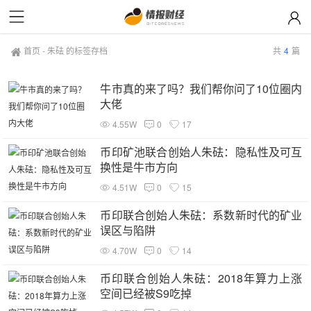
首页
-
朱砝 的标签存档
共
4
篇
牛市真的来了吗？我们帮你问了10位圈内
大佬
4.55W
0
17
币印矿池联合创始人朱砝：隐私性及可互
换性是牛市方向
4.51W
0
15
币印联合创始人朱砝：系数新时代的矿业
误区与陷阱
4.70W
0
14
币印联合创始人朱砝：2018年算力上涨
空间已经被S9吃掉