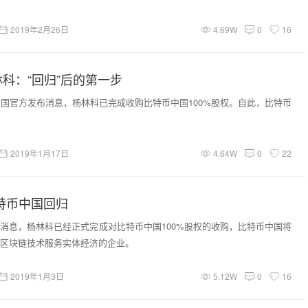
2019年2月26日
4.69W
0
16
科：“回归”后的第一步
中国官方发布消息，杨林科已完成收购比特币中国100%股权。自此，比特币
2019年1月17日
4.64W
0
22
特币中国回归
消息，杨林科已经正式完成对比特币中国100%股权的收购，比特币中国将
区块链技术服务实体经济的企业。
2019年1月3日
5.12W
0
16