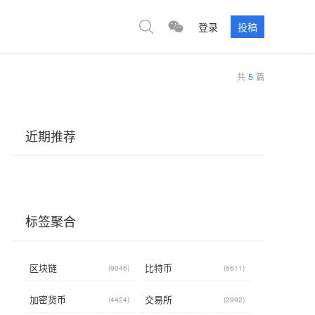
登录
投稿
共
5
篇
近期推荐
标签聚合
区块链
比特币
(9046)
(6611)
加密货币
交易所
(4424)
(2992)