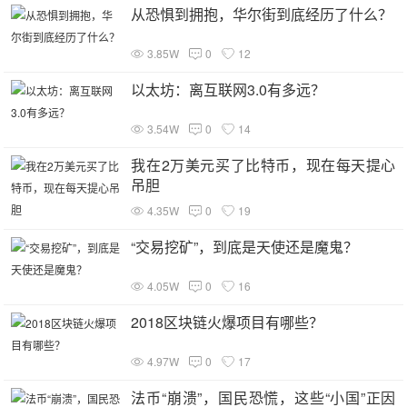
从恐惧到拥抱，华尔街到底经历了什么？
3.85W
0
12
以太坊：离互联网3.0有多远？
3.54W
0
14
我在2万美元买了比特币，现在每天提心
吊胆
4.35W
0
19
“交易挖矿”，到底是天使还是魔鬼？
4.05W
0
16
2018区块链火爆项目有哪些？
4.97W
0
17
法币“崩溃”，国民恐慌，这些“小国”正因