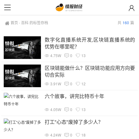
首页
-
百科 的标签存档
共
160
篇
数字化直播系统开发,区块链直播系统的
优势在哪里呢？
4.75W
0
13
区块链能做什么？区块链功能应用方向要
切合实际
3.91W
0
12
六个故事，讲完比特币十年
4.05W
0
13
打工"心态"废掉了多少人？
4.24W
0
18