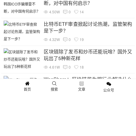
断，对中国有何启示？
4.50W
0
14
比特币ETF审查掀起讨论热潮，监管架构
是下一步？
4.32W
0
19
区块链除了发币和炒币还能玩啥？国外又
玩出了5种新花样
4.61W
0
18
WanShare：区块链能为银行业解决什么
问题?
首页
搜索
文章
公众号
4.03W
0
17
外网共识：有名无实——去中心化交易所
4.63W
0
10
区块链的结构及术语