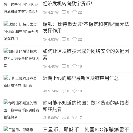
经济危机转向数字货币！
4.21W
0
22
瑞银：比特币太过“不稳定和有限”而无法
发挥作用
4.63W
0
22
如何让区块链技术成为网络安全的关键因
素
4.40W
0
16
近期上线的那些最新区块链应用汇总
5.74W
0
18
你可能不知道的韩国：数字货币的纠结者
和狂热者
5.06W
0
17
三星币、耶稣币…韩国ICO诈骗爆雷不