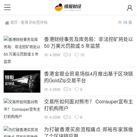
首页
-
香港 的标签存档
共
15
篇
香港财经事务及库务局：非法挖矿将处以
50 万美元罚款或 5 年监禁
4.39W
0
15
香港金银业贸易场拟4月推出基于区块链
的GoldZip交易平台
4.36W
0
9
交易所如何面对熊市？ Coinsuper宣布主
打机构用户
4.03W
0
8
为打破香港买房流程痛点 郑裕彤家族做
了个区块链应用