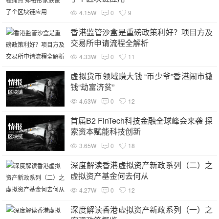
4.15W
0
9
香港监管沙盒是重磅政策利好？项目方及
交易所申请流程全解析
4.33W
0
11
虚拟货币领域赚大钱 “币少爷”香港闹市撒
钱“劫富济贫”
4.63W
0
12
首届B2 FinTech科技金融全球峰会来袭 探
索资本赋能科技创新
3.65W
0
18
深度解读香港虚拟资产新政系列（二）之
虚拟资产基金何去何从
4.27W
0
12
深度解读香港虚拟资产新政系列（一）之