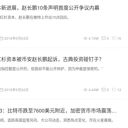
本新进展，赵长鹏10条声明首度公开争议内幕
红杉资本，赵长鹏在推特上作出10点回应。
2019年5月24日
4.73W
0
15
红杉资本被币安赵长鹏起诉，古典投资碰钉子？
的指控都是公开的，但我却不能公开辩护，因为仲裁是保密的。”
2019年5月24日
4.44W
0
13
火星晨报0523：比特币跌至7600美元附近，加密货币市场震荡下行；火币Prime Lite上币模式改为HT投票上币
闻，追踪各国监管风向、大公司动态，洞悉热点变化，尽在火星晨报。