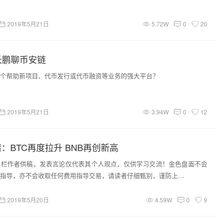
2019年5月21日
5.72W
0
20
长鹏聊币安链
个帮助新项目、代币发行或代币融资等业务的强大平台？
2019年5月21日
3.94W
0
12
情：BTC再度拉升 BNB再创新高
专栏作者供稿，发表言论仅代表其个人观点，仅供学习交流！金色盘面不会
指导，亦不会收取任何费用指导交易，请读者仔细甄别，谨防上…
2019年5月20日
4.59W
0
9