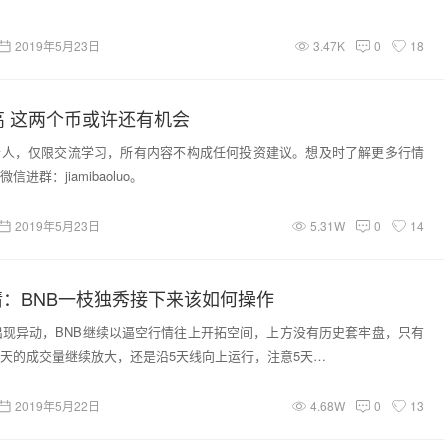
2019年5月23日
3.47K
0
18
高 这两个币或许还有机会
个人，仅限交流学习，所有内容不构成任何投资建议。想及时了解更多行情
进群：jiamibaoluo。
2019年5月23日
5.31W
0
14
行情：BNB一枝独秀接下来该如何操作
B出现异动，BNB继续以逼空行情往上开拓空间，上方没有历史套牢盘，只有
天的成交量继续放大，还是沿5天线向上运行，注意5天…
2019年5月22日
4.68W
0
13