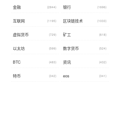
金融
银行
(2844)
(1696)
互联网
区块链技术
(1195)
(1033)
虚拟货币
矿工
(729)
(618)
以太坊
数字货币
(599)
(524)
BTC
资讯
(483)
(432)
特币
eos
(342)
(341)