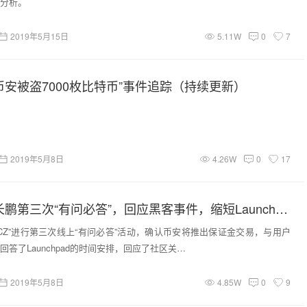
分析。
2019年5月15日
5.11W
0
7
 “币安被盗7000枚比特币”事件追踪（持续更新）
2019年5月8日
4.26W
0
17
币安CEO赵长鹏第三次“有问必答”，回应黑客事件，缩短Launchpad持仓要求
“CZ”进行第三次线上“有问必答”活动，确认币安将推出保证金交易，与用户
答了Launchpad的时间安排，回应了社区关…
2019年5月8日
4.85W
0
9