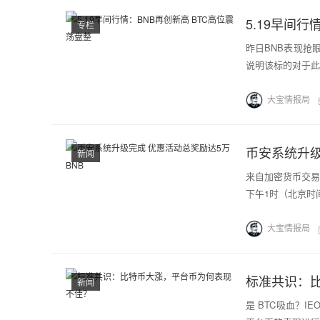
5.19早间行
专栏
昨日BNB表现抢
说明该标的对于此
大宝情报局
币安系统升级
新闻
来自加密货币交易
下午1时（北京时
大宝情报局
标准共识：
新闻
是 BTC吸血？