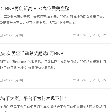
情：BNB再创新高 BTC高位震荡盘整
眼，再次创出历史新高，最高打至29美元，我们看到该标的没有放出巨量，
次新高分歧不大，或可继续上探。 BTC在上冲至834…
2019年5月20日
4.38W
0
12
完成 优惠活动总奖励达5万BNB
所币安（Binance）的消息称，目前其已完成系统升级，我们将在标准时间
间5月15日晚上9时）恢复所有交易活动。
2019年5月16日
4.49W
0
15
比特币大涨，平台币为何表现不佳？
IEO影响？还是平台币价值回归？本文将结合平台币价值来源对BTC大涨期间