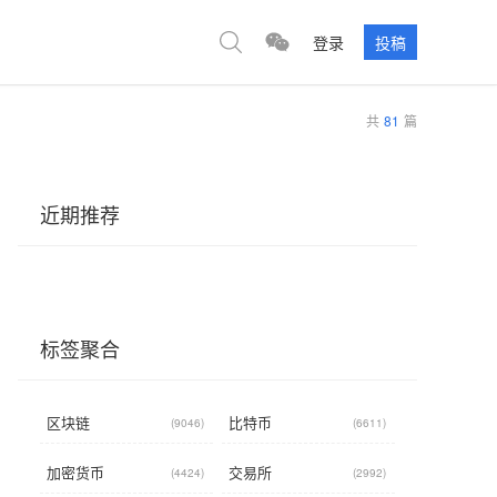
登录
投稿
共
81
篇
近期推荐
标签聚合
区块链
比特币
(9046)
(6611)
加密货币
交易所
(4424)
(2992)