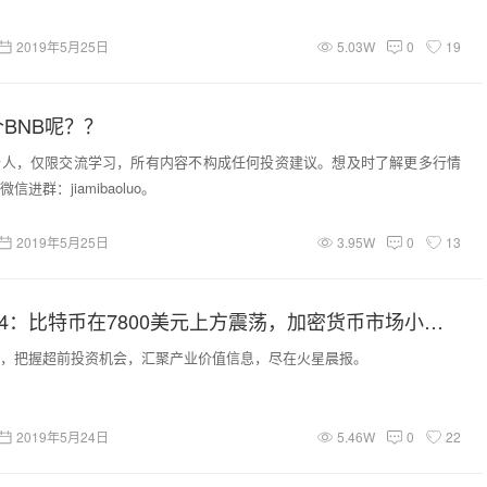
2019年5月25日
5.03W
0
19
BNB呢？？
个人，仅限交流学习，所有内容不构成任何投资建议。想及时了解更多行情
进群：jiamibaoluo。
2019年5月25日
3.95W
0
13
火星晨报0524：比特币在7800美元上方震荡，加密货币市场小幅反弹；Facebook计划明年推出加密货币GlobalCoin
，把握超前投资机会，汇聚产业价值信息，尽在火星晨报。
2019年5月24日
5.46W
0
22