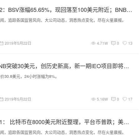
火星晨报0522：BSV涨幅65.65%，现回落至100美元附近；BNB突破30美元大关；比特币衍生品交易所的交易量创下纪录
闻，追踪各国监管风向、大公司动态，洞悉热点变化，尽在火星晨报。
2019年5月22日
4.71W
0
13
火星一线 | BNB突破30美元，创历史新高，新一期IEO项目即将启动
价30.8美元，24小时涨幅为8%。
2019年5月22日
5.16W
0
17
火星晨报0521： 比特币在8000美元附近整理，平台币普跌；美国国税局宣布将推出新的加密税收指南
闻，追踪各国监管风向、大公司动态，洞悉热点变化，尽在火星晨报。