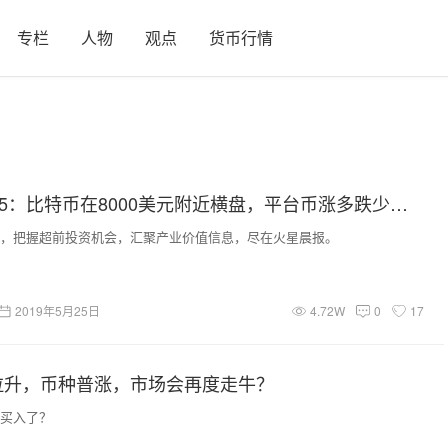
专栏
人物
观点
货币行情
火星晨报0525：比特币在8000美元附近横盘，平台币涨多跌少；Tether在以太坊网络新增发1亿枚USDT
，把握超前投资机会，汇聚产业价值信息，尽在火星晨报。
2019年5月25日
4.72W
0
17
拉升，币种普涨，市场会再度走牛？
买入了？