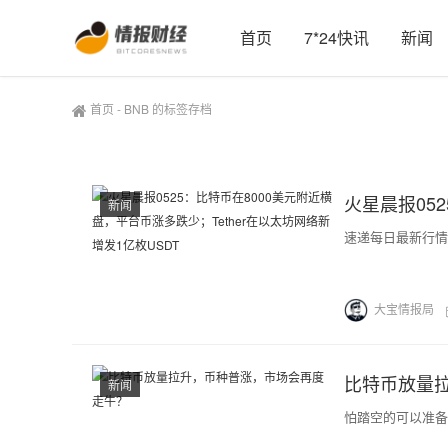
首页
7*24快讯
新闻
首页
-
BNB 的标签存档
新闻
速递每日最新行情
大宝情报局
比特币放量
新闻
怕踏空的可以准备