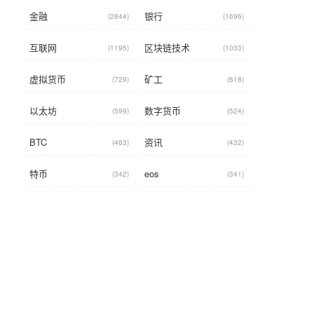
金融
银行
(2844)
(1696)
互联网
区块链技术
(1195)
(1033)
虚拟货币
矿工
(729)
(618)
以太坊
数字货币
(599)
(524)
BTC
资讯
(483)
(432)
特币
eos
(342)
(341)