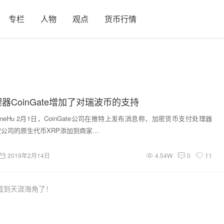
专栏
人物
观点
货币行情
器CoinGate增加了对瑞波币的支持
ineHu 2月1日，CoinGate公司在推特上发布消息称，加密货币支付处理器
将瑞波公司的原生代币XRP添加到商家…
2019年2月14日
4.54W
0
11
载到天涯海角了！