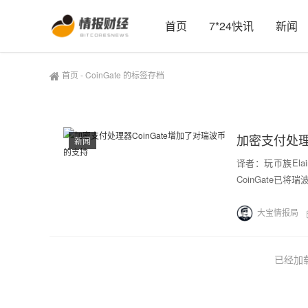
首页
7*24快讯
新闻
首页
-
CoinGate 的标签存档
加密支付处理
新闻
译者：玩币族Ela
CoinGate已
大宝情报局
已经加