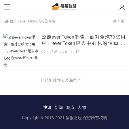
首页
-
everiToken 的标签存档
共
1
篇
公链everiToken罗骁：面对全球70亿用
户，everiToken是去中心化的“Visa”和
“IOS”系统
4.43W
0
13
已经加载到天涯海角了！
快讯
新闻
观点
人物
Copyright © 2018-2021 情报财经.保留所有权利