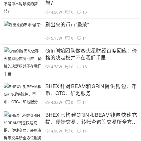
想？
4.20W
0
16
刷出来的币市“繁荣”
5.15W
0
14
Grin创始团队做客火星财经首度回应：价
格的决定权并不在我们手里
4.78W
0
16
BHEX针对BEAM和GRIN提供钱包、币
币、OTC、矿池服务
4.22W
0
14
BHEX已构建GRIN和BEAM钱包快速充
提、便捷交易、转账查询等交易所全方位
服务
4.90W
0
14