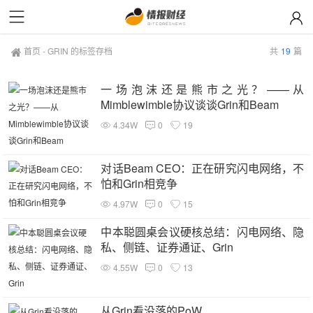
首页
-
GRIN 的标签存档
共
19
篇
一场泡沫还是熊市之光？——从
Mimblewimble协议谈谈Grin和Beam
4.34W
0
19
对话Beam CEO：正在研究闪电网络，不
怕和Grin相竞争
4.97W
0
15
中本聪圆桌会议硬核总结：闪电网络、隐
私、侧链、证券通证、Grin
4.55W
0
13
从Grin看没落的PoW