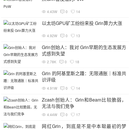
4.43W
0
14
以太坊GPU矿工纷纷来投 Grin算力大涨
4.92W
0
13
Grin创始人：我对 Grin早期的生态发展方
式感到失望
2.78K
0
18
Grin 的阿基里斯之踵：无限通胀｜标准共
识评级
4.91W
0
14
Zcash创始人：Grin和Beam比较脆弱，
无法与我们竞争
4.44W
0
17
网红Grin，到底是不是中本聪最初的梦