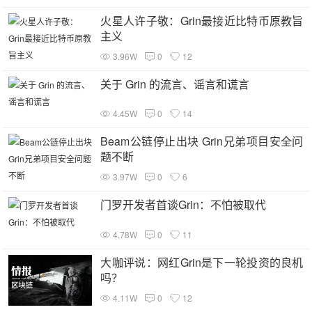
火星人许子敬：Grin最接近比特币原教旨
主义
3.96W
0
12
关于 Grin 的流言、谣言和谎言
4.45W
0
14
Beam公链停止出块 Grin兄弟项目安全问
题不断
3.97W
0
6
门罗开发者首谈Grin：不怕被取代
4.78W
0
11
大咖评说：网红Grin是下一轮投资的良机
吗？
4.11W
0
12