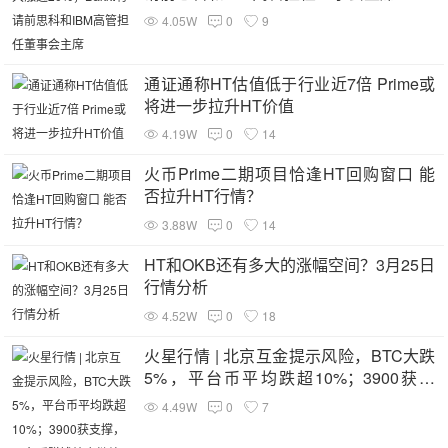
4.05W
0
9
通证通称HT估值低于行业近7倍 Prime或
将进一步拉升HT价值
4.19W
0
14
火币Prime二期项目恰逢HT回购窗口 能
否拉升HT行情？
3.88W
0
14
HT和OKB还有多大的涨幅空间？3月25日
行情分析
4.52W
0
18
火星行情 | 北京互金提示风险，BTC大跌
5%，平台币平均跌超10%；3900获支
撑，平台币赚钱效应继续，短期仍看多
4.49W
0
7