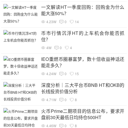
一文解读HT一季度回购：回购金为什么
能大涨50%？
4.23W
0
14
币市行情沉浮HT的上车机会你能否抓
住？
4W
0
4
IEO重燃币圈暴富梦，数十倍收益神话还
能走多久？
4.24W
0
15
深度分析｜三大平台币BNB HT和OKB的
长线投资价值分析
4.71W
0
8
火币Prime二期项目的信息公布，要求开
盘前30天最低日均持仓500HT
4.46W
0
8