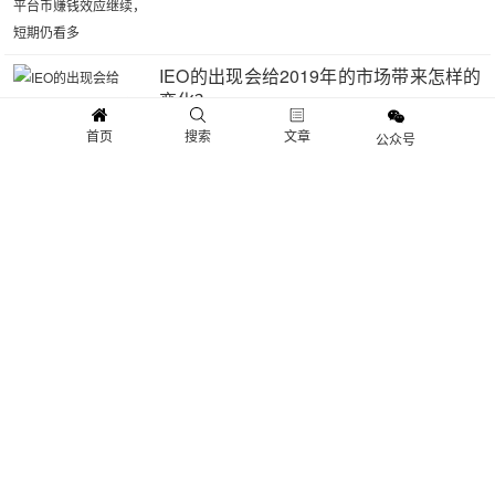
IEO的出现会给2019年的市场带来怎样的
变化？
4.32W
0
12
首页
搜索
文章
公众号
HT的阶段性高度在哪
4.90W
0
14
火星行情 | BCH涨幅20%！BTC破4000！
大盘水涨船高，BNB却没有参与
5.12W
0
16
HT进入华尔街资本视野 为ICE 58种加密
货币中唯一平台币
4.31W
0
17
火星晨报0131：AMD财报扭亏，矿卡去