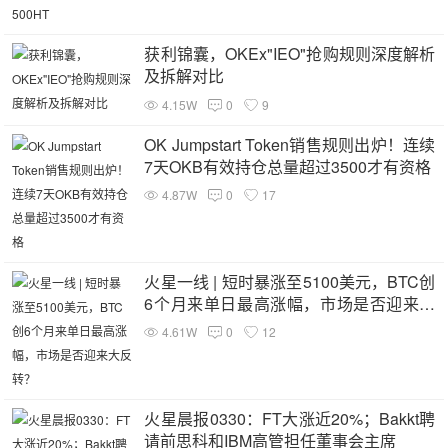
获利锦囊，OKEx"IEO"抢购规则深度解析
及拆解对比
4.15W
0
9
OK Jumpstart Token销售规则出炉！连续
7天OKB有效持仓总量超过3500才有资格
4.87W
0
17
火星一线 | 短时暴涨至5100美元，BTC创
6个月来单日最高涨幅，市场是否迎来大
反转？
4.61W
0
12
火星晨报0330：FT大涨近20%；Bakkt聘
请前思科和IBM高管担任董事会主席