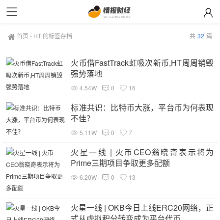
首页
-
HT 的标签存档
共
32
篇
火币借FastTrack虹吸次新币,HT周周销毁
强势落地
4.54W
0
16
标准共识：比特币大涨，平台币为何表现
不佳？
5.11W
0
7
火星一线 | 火币CEO翁晓奇表示将为
Prime三期项目争取更多配额
6.20W
0
13
火星一线 | OKB今日上线ERC20网络，正
式从虚拟积分转变成为平台代币