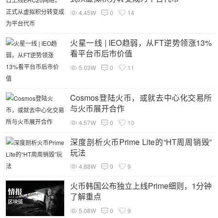
4.45W
0
14
火星一线 | IEO趋弱，从FT逆势领涨13%
看平台币后市价值
5.03W
0
11
Cosmos登陆火币，或就去中心化交易所
与火币展开合作
4.57W
0
10
深度剖析火币Prime Lite的“HT周周销毁”
玩法
4.88W
0
9
火币韩国公布独立上线Prime细则，1分钟
了解重点
5.08W
0
9