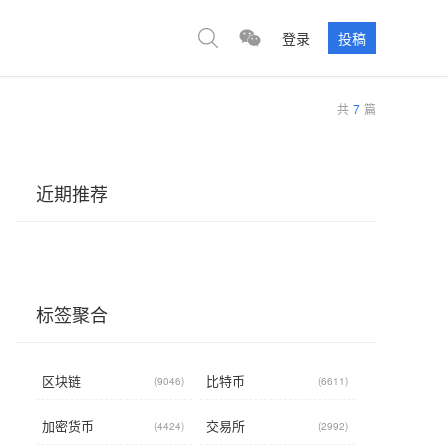
登录
投稿
共
7
篇
近期推荐
标签聚合
区块链
比特币
(9046)
(6611)
加密货币
交易所
(4424)
(2992)