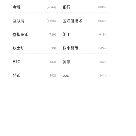
金融
银行
(2844)
(1696)
互联网
区块链技术
(1195)
(1033)
虚拟货币
矿工
(729)
(618)
以太坊
数字货币
(599)
(524)
BTC
资讯
(483)
(432)
特币
eos
(342)
(341)