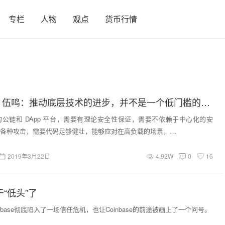
专栏
人物
观点
货币行情
Conflux CTO 伍鸣：推动底层技术的进步，并不是一个低门槛的事情
公链和 DApp 平台，需要有理论安全性保证，需要不依赖于中心化的安
各种攻击，需要代码足够健壮，能够应对在高负载的场景，…
2019年3月22日
4.92W
0
16
终于“低头”了
nbase彻底陷入了一场信任危机，也让Coinbase的前途被画上了一个问号。