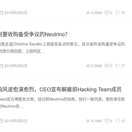
2019年3月6日
4.56W
0
15
为何要收购备受争议的Neutrino？
构销售总监Christine Sandler上周接受采访时表示，该交易所收购备受争议的
ino的部分原因是，之前的区…
2019年3月6日
5.38W
0
17
e收购风波愈演愈烈，CEO宣布解雇前Hacking Team成员
Coinbase官方博客发文称，经过和Neutrino的协商，他们一致同意，那些曾任职
的Neutrino员…
2019年3月5日
4.18W
0
12