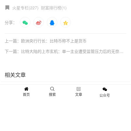
火星专栏(227)
财富排行榜(1)
分享：
上一篇：欧洲央行行长：比特币称不上是货币
下一篇：比特大陆的上市玄机：单一主业遭受监管压力后的无奈之举
相关文章
首页
搜索
文章
公众号
“一键”Token经济设置，你的项目
虚拟货币领域赚大钱，“币少爷”
如何落地？｜盗火者袁晔
香港闹市撒钱“劫富济贫”