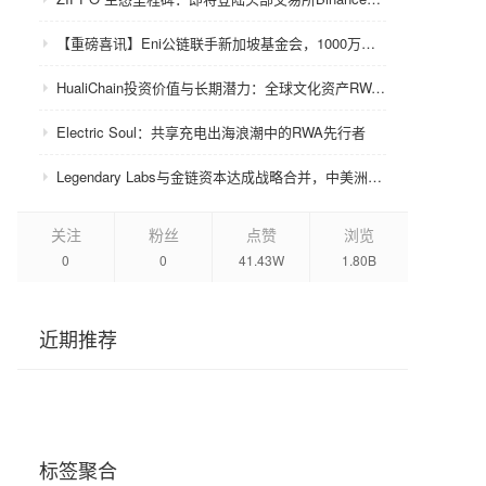
【重磅喜讯】Eni公链联手新加坡基金会，1000万美金赋能众环CRC！
HualiChain投资价值与长期潜力：全球文化资产RWA赛道的基础设施级机会正在形成
Electric Soul：共享充电出海浪潮中的RWA先行者
Legendary Labs与金链资本达成战略合并，中美洲牌照加持助力生态升级
关注
粉丝
点赞
浏览
0
0
41.43W
1.80B
近期推荐
标签聚合