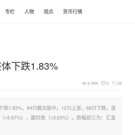
专栏
人物
观点
货币行情
下跌1.83%
4.79W
0
24
跌1.83%，84只概念股中，12只上涨，68只下跌。涨
+5.67%）、赢时胜（+2.23%）。跌幅前三为：汇金