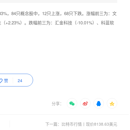
83%，84只概念股中，12只上涨，68只下跌。涨幅前三为：文
胜（+2.23%）。跌幅前三为：汇金科技（-10.01%）、科蓝软
赞
24
分享：
下一篇：比特币行情丨现价8138.63美元