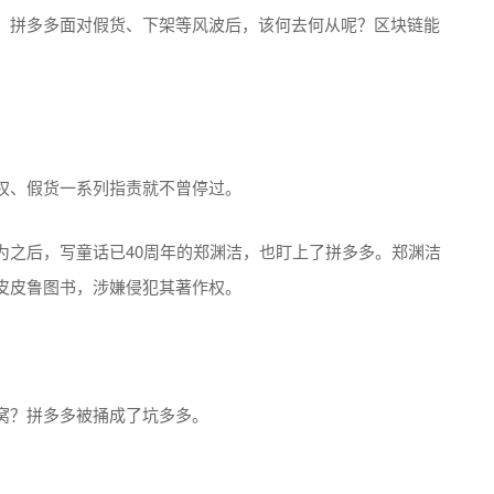
。拼多多面对假货、下架等风波后，该何去何从呢？区块链能
权、假货一系列指责就不曾停过。
为之后，写童话已40周年的郑渊洁，也盯上了拼多多。郑渊洁
皮皮鲁图书，涉嫌侵犯其著作权。
窝？拼多多被捅成了坑多多。