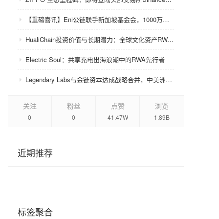
【重磅喜讯】Eni公链联手新加坡基金会，1000万美金赋能众环CRC！
HualiChain投资价值与长期潜力：全球文化资产RWA赛道的基础设施级机会正在形成
Electric Soul：共享充电出海浪潮中的RWA先行者
Legendary Labs与金链资本达成战略合并，中美洲牌照加持助力生态升级
关注
粉丝
点赞
浏览
0
0
41.47W
1.89B
近期推荐
标签聚合