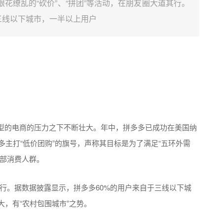
花缭乱的“砍价”、“拼团”等活动，在朋友圈大道其行。
三线以下城市，一半以上用户
型的电商的压力之下不断壮大。年中，拼多多已成功在美国纳
多主打“低价团购”的旗号，声称其目标是为了满足“五环外需
头部消费人群。
其行。据数据披露显示，拼多多60%的用户来自于三线以下城
大，有“农村包围城市”之势。