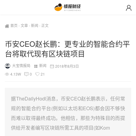
首页
-
文章
-
新闻
-
正文
币安CEO赵长鹏：更专业的智能合约平
台将取代现有区块链项目
大宝情报局
新闻
2018年8月3日
4.13W
0
21
据TheDailyHodl消息，币安CEO赵长鹏表示，任何常
规的智能合约平台(例如以太坊和EOS)都会因不够快
而难以取得最终成功。他相信，那些为特殊目的而提
供给开发者编写区块链所需工具的项目(如Kom