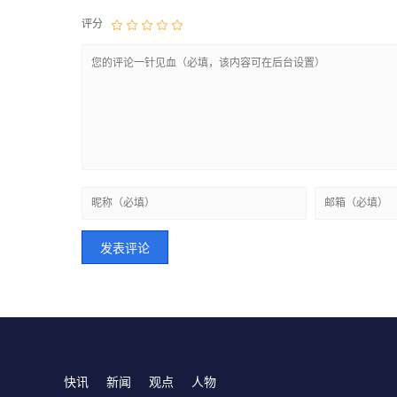
评分
快讯
新闻
观点
人物