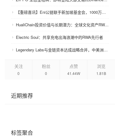
【重磅喜讯】Eni公链联手新加坡基金会，1000万美金赋能众环CRC！
HualiChain投资价值与长期潜力：全球文化资产RWA赛道的基础设施级机会正在形成
Electric Soul：共享充电出海浪潮中的RWA先行者
Legendary Labs与金链资本达成战略合并，中美洲牌照加持助力生态升级
关注
粉丝
点赞
浏览
0
0
41.44W
1.81B
近期推荐
标签聚合