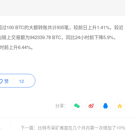
笔超过100 BTC的大额转账共计935笔，较前日上升1.41%，较近
上交易额为942339.78 BTC，同比24小时前下降5.9%，
时前上升6.44%。
赞
12
分享：
 Capital区块链基金正式推出
下一篇：比特币采矿难度在几个月内第一次增加了10％