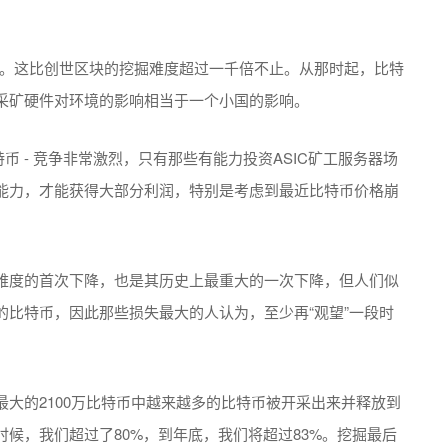
hash。这比创世区块的挖掘难度超过一千倍不止。从那时起，比特
采矿硬件对环境的影响相当于一个小国的影响。
特币 - 竞争非常激烈，只有那些有能力投资ASIC矿工服务器场
能力，才能获得大部分利润，特别是考虑到最近比特币价格崩
难度的首次下降，也是其历史上最重大的一次下降，但人们似
比特币，因此那些损失最大的人认为，至少再“观望”一段时
大的2100万比特币中越来越多的比特币被开采出来并释放到
候，我们超过了80%，到年底，我们将超过83%。挖掘最后