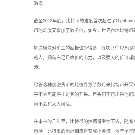
激增。
截至2013年底，比特币的难度首次超过了Giga
币的难度又增加了数千倍，如今，世界各地比特币
解决模块对矿工的回报也少得多 - 每块只有12.5比
的人，拥有充足且廉价的电力，以及强大的价冷却
溃。
尽管这种加密货币的贬值导致了数月来比特币开采
乎不太可能停止对其的开采。巨头们不再出售他们的
间不会有太大风险。
在未来的几年里，比特币的挖掘将继续下去，随着最
市场，比特币的涓涓细流将变成小溪流。今年早些时