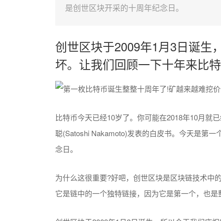
是创世区块开采的十周年纪念日。
创世区块于2009年1月3日诞
坏。让我们回顾一下十年来比特
比特币今天已经10岁了。你可能在2018年10月
聪(Satoshi Nakamoto)发表的白皮书。今
念日。
为什么这很重要?好吧，创世区块是区块链技术中
它是链中的一个独特链接，因为它是第一个，也是