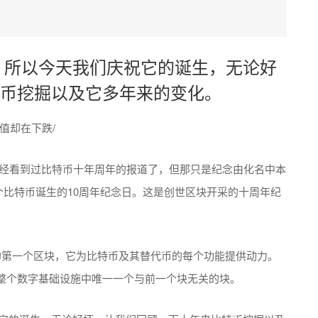
生，所以今天我们庆祝它的诞生，无论好
币挖掘以及它多年来的变化。
就已经看到过比特币十年周年的报道了，但那只是纪念由化名中本
天是第一个比特币诞生的10周年纪念日。这是创世区块开采的十周年纪
的第一个区块，它为比特币及其替代币的每个功能提供动力。
整个数字基础设施中唯一一个与前一个块无关的块。