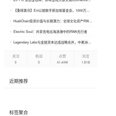
【重磅喜讯】Eni公链联手新加坡基金会，1000万美金赋能众环CRC！
HualiChain投资价值与长期潜力：全球文化资产RWA赛道的基础设施级机会正在形成
Electric Soul：共享充电出海浪潮中的RWA先行者
Legendary Labs与金链资本达成战略合并，中美洲牌照加持助力生态升级
关注
粉丝
点赞
浏览
0
0
41.44W
1.81B
近期推荐
标签聚合