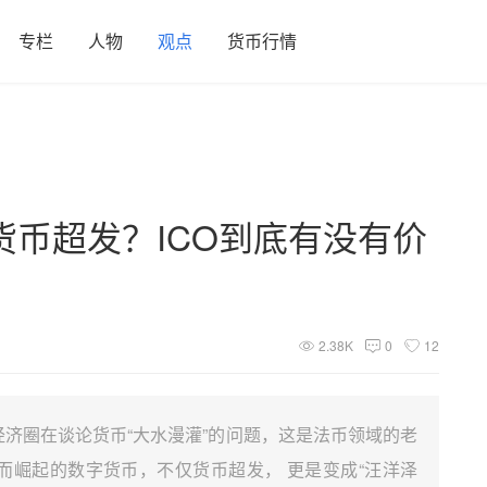
专栏
人物
观点
货币行情
币超发？ICO到底有没有价
2.38K
0
12
济圈在谈论货币“大水漫灌”的问题，这是法币领域的老
而崛起的数字货币，不仅货币超发， 更是变成“汪洋泽