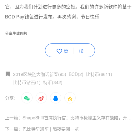
它，因为我们计划进行更多的空投。我们的许多新软件将基于
BCD Pay钱包进行发布。再次感谢，节日快乐!
分享生成图片
赞
12
2019区块链大咖话新春(95)
BCD(2)
比特币(6611)
比特币钻石(1)
特币(342)
分享：
上一篇：ShapeShift首席执行官：比特币极端主义存在缺陷，开放的市场导致山寨币继续存在
下一篇：巴比特早班车 | 隔夜要闻一览