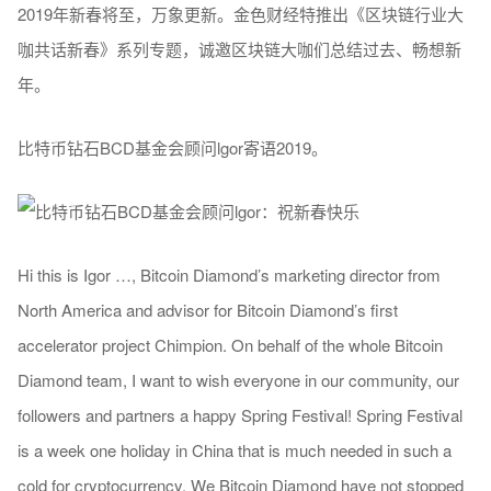
2019年新春将至，万象更新。金色财经特推出《区块链行业大
咖共话新春》系列专题，诚邀区块链大咖们总结过去、畅想新
年。
比特币钻石BCD基金会顾问lgor寄语2019。
Hi this is Igor …, Bitcoin Diamond’s marketing director from
North America and advisor for Bitcoin Diamond’s first
accelerator project Chimpion. On behalf of the whole Bitcoin
Diamond team, I want to wish everyone in our community, our
followers and partners a happy Spring Festival! Spring Festival
is a week one holiday in China that is much needed in such a
cold for cryptocurrency. We Bitcoin Diamond have not stopped