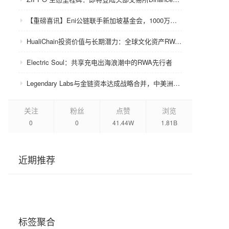
【重磅喜讯】Eni公链联手新加坡基金会，1000万美金赋能众环CRC！
HualiChain投资价值与长期潜力：全球文化资产RWA赛道的基础设施级机会正在形成
Electric Soul：共享充电出海浪潮中的RWA先行者
Legendary Labs与金链资本达成战略合并，中美洲牌照加持助力生态升级
关注
粉丝
点赞
浏览
0
0
41.44W
1.81B
近期推荐
标签聚合