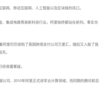
互联网、移动互联网、人工智能以及区块链的风口。
能、集成电路等高新科技行业，阿里始终都站在前列。事实也
领着阿里巴巴收购了英国跨境支付公司万里汇，随后又入股了我
股东。
已经毋庸置疑。
据公司，2010年阿里正式进军云计算领域，而同期的腾讯和百