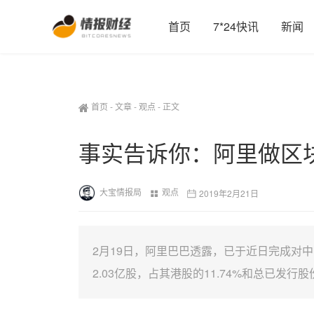
首页
7*24快讯
新闻
首页
-
文章
-
观点
-
正文
事实告诉你：阿里做区
大宝情报局
观点
2019年2月21日
2月19日，阿里巴巴透露，已于近日完成对
2.03亿股，占其港股的11.74%和总已发行股份