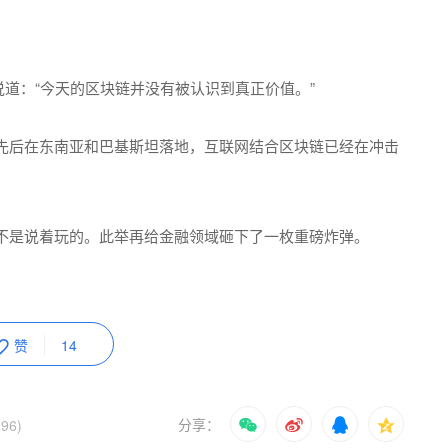
云说道：“今天的区块链并没有被认识到真正价值。”
先后在东南亚和巴基斯坦落地，互联网结合区块链已经在冲击
不是说着玩的。此举再给金融领域砸下了一枚重磅炸弹。
赞
14
分享：
96)