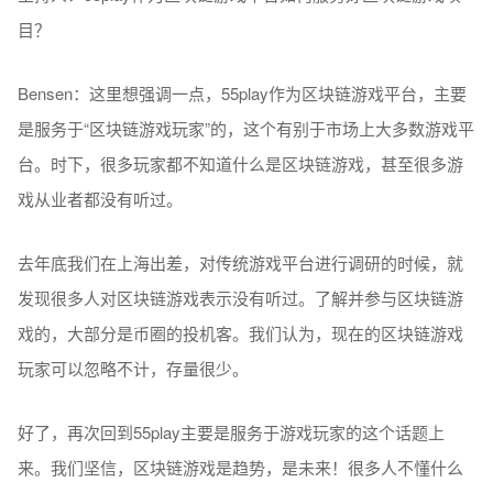
目？
Bensen：这里想强调一点，55play作为区块链游戏平台，主要
是服务于“区块链游戏玩家”的，这个有别于市场上大多数游戏平
台。时下，很多玩家都不知道什么是区块链游戏，甚至很多游
戏从业者都没有听过。
去年底我们在上海出差，对传统游戏平台进行调研的时候，就
发现很多人对区块链游戏表示没有听过。了解并参与区块链游
戏的，大部分是币圈的投机客。我们认为，现在的区块链游戏
玩家可以忽略不计，存量很少。
好了，再次回到55play主要是服务于游戏玩家的这个话题上
来。我们坚信，区块链游戏是趋势，是未来！很多人不懂什么