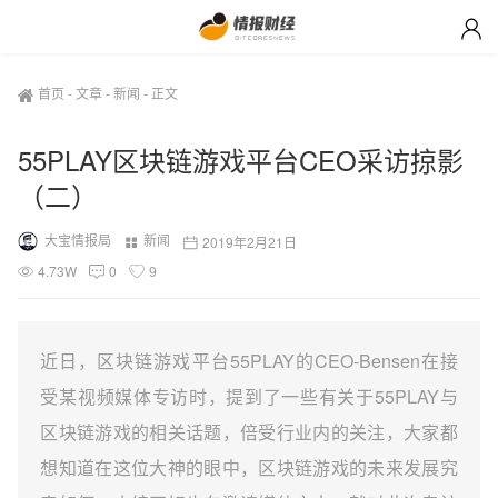
首页
-
文章
-
新闻
-
正文
55PLAY区块链游戏平台CEO采访掠影
（二）
大宝情报局
新闻
2019年2月21日
4.73W
0
9
近日，区块链游戏平台55PLAY的CEO-Bensen在接
受某视频媒体专访时，提到了一些有关于55PLAY与
区块链游戏的相关话题，倍受行业内的关注，大家都
想知道在这位大神的眼中，区块链游戏的未来发展究