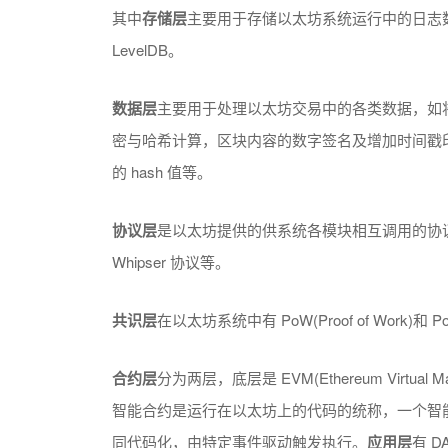
其中
存储层
主要用于存储以太坊系统运行中的日志
LevelDB。
数据层
主要用于处理以太坊交易中的各类数据，如
密与哈希计算，区块内容的数字签名及增加时间戳印记，将
的 hash 值等。
协议层
是以太坊提供的供系统各模块相互调用的协议支持
Whipser 协议等。
共识层
在以太坊系统中有 PoW(Proof of Work)和 Po
合约层
分为两层，底层是 EVM(Ethereum Virt
智能合约是运行在以太坊上的代码的统称，一个智
同代码化，由特定事件驱动触发执行。
应用层
有 D