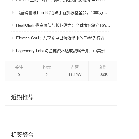
【重磅喜讯】Eni公链联手新加坡基金会，1000万美金赋能众环CRC！
HualiChain投资价值与长期潜力：全球文化资产RWA赛道的基础设施级机会正在形成
Electric Soul：共享充电出海浪潮中的RWA先行者
Legendary Labs与金链资本达成战略合并，中美洲牌照加持助力生态升级
关注
粉丝
点赞
浏览
0
0
41.42W
1.80B
近期推荐
标签聚合