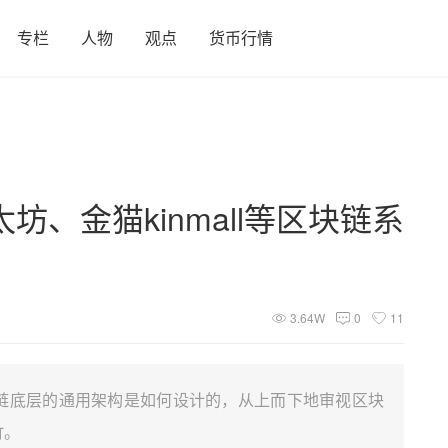
专栏
人物
观点
货币行情
、金猫kinmall等区块链系
3.64W
0
11
链底层的通用架构是如何设计的，从上而下地审视区块
竹。