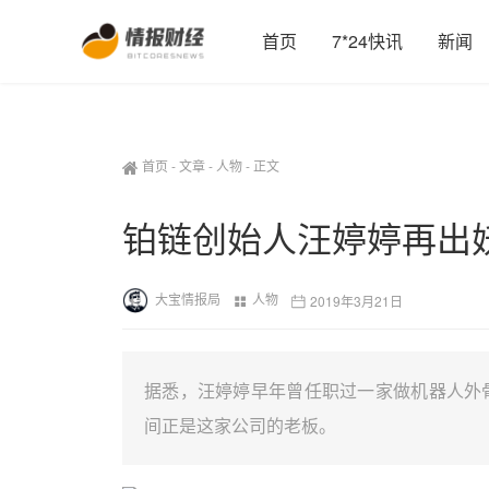
首页
7*24快讯
新闻
首页
-
文章
-
人物
-
正文
铂链创始人汪婷婷再出
大宝情报局
人物
2019年3月21日
据悉，汪婷婷早年曾任职过一家做机器人外
间正是这家公司的老板。