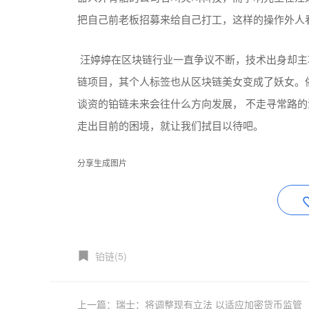
把自己前老板招募来给自己打工，这样的操作外人
汪婷婷在区块链行业一直争议不断，技术出身却主
链项目，其个人标签也从区块链美女变成了妖女。
谈资的铂链未来会往什么方向发展， 不走寻常路
走出目前的困境，就让我们拭目以待吧。
分享生成图片
铂链(5)
上一篇：瑞士：将调整现有立法 以适应加密货币监管