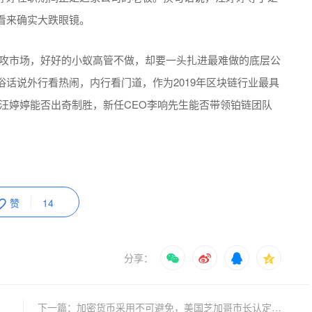
看来确实大跌眼镜。
攻市场，好好的小蚁高管不做，却要一头扎进最难做的底层公
俗话说外行看热闹，内行看门道，作为
2019
年区块链行业最具
的汪婷婷能否出奇制胜，新任
CEO
李响先生能否带领铂链团队
赞
14
分享：
下一篇：加密货币采用不可避免，美国芝加哥市长认定未来会出现另外一种货币