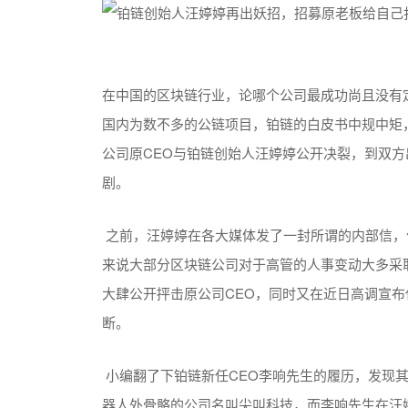
在中国的区块链行业，论哪个公司最成功尚且没有
国内为数不多的公链项目，铂链的白皮书中规中矩
公司原
CEO
与铂链创始人汪婷婷公开决裂，到双方
剧。
之前，汪婷婷在各大媒体发了一封所谓的内部信，
来说大部分区块链公司对于高管的人事变动大多采
大肆公开抨击原公司
CEO
，同时又在近日高调宣布
断。
小编翻了下铂链新任
CEO
李响先生的履历，发现
器人外骨骼的公司名叫尖叫科技，而李响先生在汪