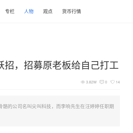
专栏
人物
观点
货币行情
妖招，招募原老板给自己打工
3.82W
0
14
骨骼的公司名叫尖叫科技，而李响先生在汪婷婷任职期