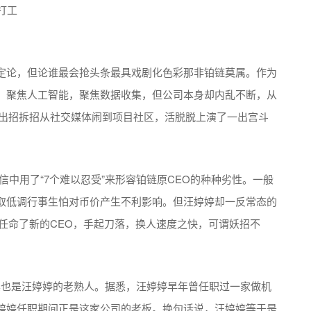
定论，但论谁最会抢头条最具戏剧化色彩那非铂链莫属。作为
，聚焦人工智能，聚焦数据收集，但公司本身却内乱不断，从
出招拆招从社交媒体闹到项目社区，活脱脱上演了一出宫斗
信中用了
“
7
个难以忍受”来形容铂链原
CEO
的种种劣性。一般
取低调行事生怕对币价产生不利影响。但汪婷婷却一反常态的
任命了新的
CEO
，手起刀落，换人速度之快，可谓妖招不
其也是汪婷婷的老熟人。据悉，汪婷婷早年曾任职过一家做机
婷婷任职期间正是这家公司的老板。换句话说，汪婷婷等于是