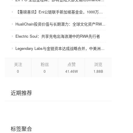
【重磅喜讯】Eni公链联手新加坡基金会，1000万美金赋能众环CRC！
HualiChain投资价值与长期潜力：全球文化资产RWA赛道的基础设施级机会正在形成
Electric Soul：共享充电出海浪潮中的RWA先行者
Legendary Labs与金链资本达成战略合并，中美洲牌照加持助力生态升级
关注
粉丝
点赞
浏览
0
0
41.46W
1.88B
近期推荐
标签聚合