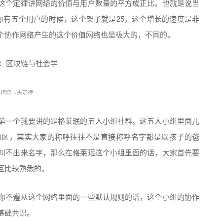
这个定律讲网络的价值与用户数量的平方成正比。也就是说当
你有五个用户的时候，这个架子就是25，这个增长的速度是非
个协作网络产生的这个价值网络也是极大的，不同的。
梅特卡夫定律
第一个我要讲的是格莱珉的五人小组社群。这五人小组里面儿
地区，其实大家的称呼往往不是直接称呼名字都是以孩子的爸
叫不出来名字，那么在格莱珉这个小组里面的话，大家首先要
互比较熟悉的。
你不遵从这个网络里面的一些默认规则的话，这个小组的协作
基础共识。