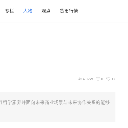
专栏
人物
观点
货币行情
4.02W
0
17
链哲学素养并面向未来商业场景与未来协作关系的能够