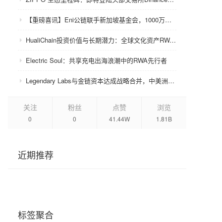
【重磅喜讯】Eni公链联手新加坡基金会，1000万美金赋能众环CRC！
HualiChain投资价值与长期潜力：全球文化资产RWA赛道的基础设施级机会正在形成
Electric Soul：共享充电出海浪潮中的RWA先行者
Legendary Labs与金链资本达成战略合并，中美洲牌照加持助力生态升级
关注
粉丝
点赞
浏览
0
0
41.44W
1.81B
近期推荐
标签聚合