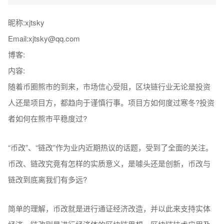
昵称:xjtsky
Email:xjtsky@qq.com
博客:
内容:
随着币圈熊市的到来，市场信心受阻，区块链行业无论是投资
人还是项目方，都趋向于谨慎行事。项目方如何度过寒冬?投资
者如何在熊市平稳度过?
“币改”、“链改”作为业内近期热议的话题，受到了全面的关注。
币改、链改究竟有怎样的实质意义，是噱头还是创新，币改与
链改到底离我们有多远?
简单的理解，币改就是进行通证经济改造，并以此来支持实体