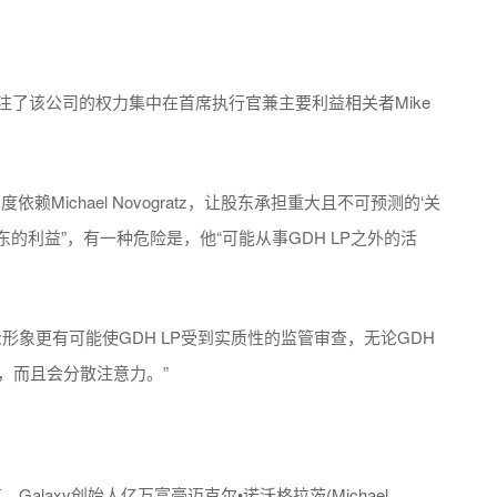
关注了该公司的权力集中在首席执行官兼主要利益相关者Mike
赖Michael Novogratz，让股东承担重大且不可预测的‘关
东的利益”，有一种危险是，他“可能从事GDH LP之外的活
公众形象更有可能使GDH LP受到实质性的监管审查，无论GDH
，而且会分散注意力。”
laxy创始人亿万富豪迈克尔•诺沃格拉茨(Michael