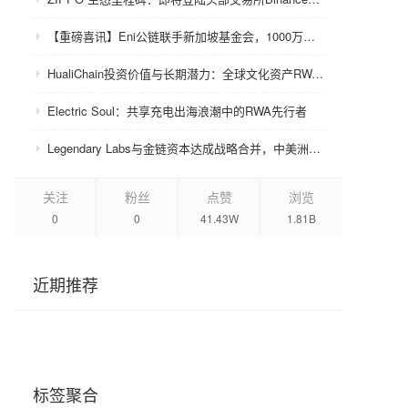
【重磅喜讯】Eni公链联手新加坡基金会，1000万美金赋能众环CRC！
HualiChain投资价值与长期潜力：全球文化资产RWA赛道的基础设施级机会正在形成
Electric Soul：共享充电出海浪潮中的RWA先行者
Legendary Labs与金链资本达成战略合并，中美洲牌照加持助力生态升级
关注
粉丝
点赞
浏览
0
0
41.43W
1.81B
近期推荐
标签聚合