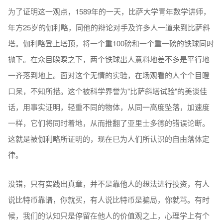
为了证明这一观点，1589年的一天，比萨大学青年数学讲师，
年方25岁的伽利略，同他的辩论对手及许多人一道来到比萨斜
塔。伽利略登上塔顶，将一个重100磅和一个重一磅的铁球同时
抛下。在众目睽睽之下，两个铁球出人意料地差不多是平行地
一齐落到地上。面对这个无情的实验，在场观看的人个个目瞪
口呆，不知所措。这个被科学界誉为"比萨斜塔试验"的美谈佳
话，用事实证明，轻重不同的物体，从同一高度坠落，加速度
一样，它们将同时着地，从而推翻了亚里士多德的错误论断。
这就是被伽利略所证明的，现在已为人们所认识的自由落体定
律。
没错，只有实践出真章，并不是靠他人的想法进行投资，有人
说比特币靠谱，你就买，有人说比特币是骗局，你就骂。有时
候，我们的认知只是停留在他人的价值观之上，心理学上有个