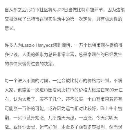
自从那之后比特币社区将5月22日当做比特币披萨节，因为这笔
交易促成了比特币在现实生活中的第一次定价，具有标志性的
意义。
许多人为Laszlo Hanyecz感到惋惜，一万个比特币现在得值得
多少钱。人类的想象力总是非常丰富，总是拿现在的已经发生
的事情来懊悔过去的决定。
每一个进入币圈的时候，一定会被比特币的价格给吓到，不瞒
大家，凯撒第一次进币圈看到比特币的价格大概是在6800元左
右，认为太贵了，买不了几个，还不如买一个山寨币囤着还有
可能涨一百倍的可能，或许因为运气相对比较好，碰上牛市初
期，一买币就开始涨，几乎是天天涨，一直涨，今天买明天
涨。或许你会想，运气好呗，本金多了赚钱多容易啊。然而现