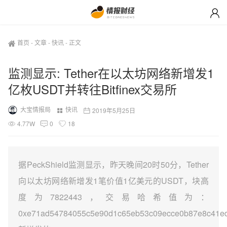
首页
-
文章
-
快讯
-
正文
监测显示: Tether在以太坊网络新增发1
亿枚USDT并转往Bitfinex交易所
大宝情报局
快讯
2019年5月25日
4.77W
0
18
据PeckShield监测显示，昨天晚间20时50分，Tether
向以太坊网络新增发1笔价值1亿美元的USDT，块高
度为7822443，交易哈希值为：
0xe71ad54784055c5e90d1c65eb53c09ecce0b87e8c41