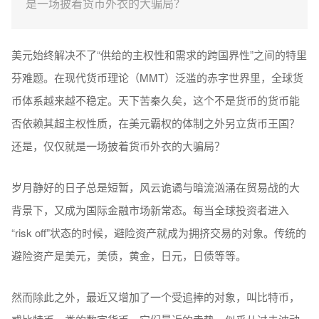
是一场披着货币外衣的大骗局？
美元始终解决不了“供给的主权性和需求的跨国界性”之间的特里
芬难题。在现代货币理论（MMT）泛滥的赤字世界里，全球货
币体系越来越不稳定。天下苦秦久矣，这个不是货币的货币能
否依赖其超主权性质，在美元霸权的体制之外另立货币王国？
还是，仅仅就是一场披着货币外衣的大骗局？
岁月静好的日子总是短暂，风云诡谲与暗流汹涌在贸易战的大
背景下，又成为国际金融市场新常态。每当全球投资者进入
“risk off”状态的时候，避险资产就成为拥挤交易的对象。传统的
避险资产是美元，美债，黄金，日元，日债等等。
然而除此之外，最近又增加了一个受追捧的对象，叫比特币，