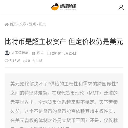
首页
-
文章
-
观点
-
正文
比特币是超主权资产 但定价权仍是美元
大宝情报局
观点
2019年5月25日
5.16W
0
18
美元始终解决不了“供给的主权性和需求的跨国界性”
之间的特里芬难题。在现代货币理论（MMT）泛滥的
赤字世界里，全球货币体系越来越不稳定。天下苦秦
久矣，这个不是货币的货币能否依赖其超主权性质，
在美元霸权的体制之外另立货币王国？还是，仅仅就