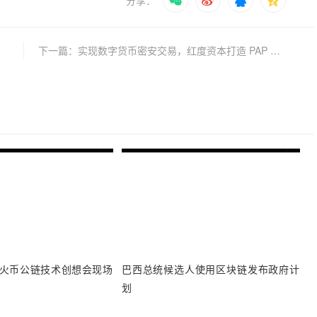
下一篇：实现数字货币密安交易，红度资本打造 PAP 去中心化电子本票系统
O 在火币公链技术创想会现场
巴西总统候选人使用区块链发布政府计
划