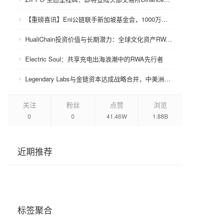
【重磅喜讯】Eni公链联手新加坡基金会，1000万美金赋能众环CRC！
HualiChain投资价值与长期潜力：全球文化资产RWA赛道的基础设施级机会正在形成
Electric Soul：共享充电出海浪潮中的RWA先行者
Legendary Labs与金链资本达成战略合并，中美洲牌照加持助力生态升级
关注
粉丝
点赞
浏览
0
0
41.46W
1.88B
近期推荐
标签聚合