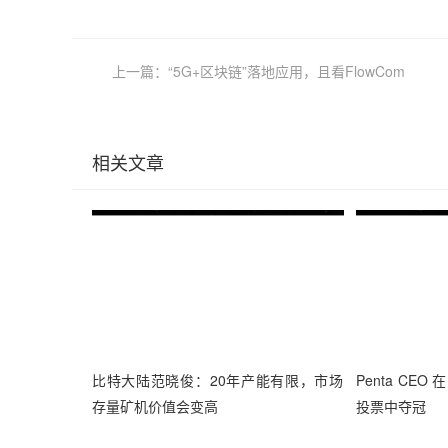
上一篇：“5G+区块链”落地应用，且看FlowCom
相关文章
比特大陆范晓俊：20年产能有限，市场
Penta CE
存量矿机价值会变高
投票中夺冠