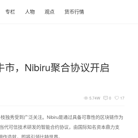
专栏
人物
观点
货币行情
，Nibiru聚合协议开启
5.74W
0
17
一枝独秀受到广泛关注。Nibiru是通过具备可靠性的区块链作为
等当代可信技术研发的智能合约协议，由国际知名资本鼎力支
细作造就，即将引领比特世界。