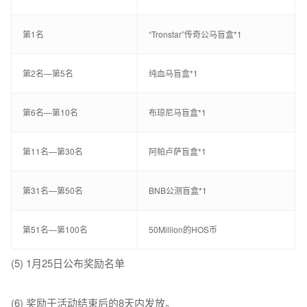
第1名
“Tronstar”传奇公马盲盒*1
第2名—第5名
纯血马盲盒*1
第6名—第10名
布琼尼马盲盒*1
第11名—第30名
阿帕卢萨盲盒*1
第31名—第50名
BNB公测盲盒*1
第51名—第100名
50Million的HOS币
(5) 1月25日公布奖励名单
(6) 奖励于活动结束后的8天内发放。