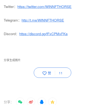
Twitter：
https://twitter.com/WINNFTHORSE
Telegram：
http://t.me/WINNFTHORSE
Discord：
https://discord.gg/fFxCPMxFKa
分享生成图片
赞
11
分享：