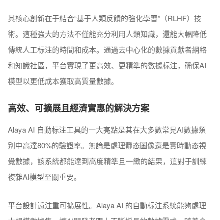
其核心創新在于結合“基于人類反饋的強化學習”（RLHF）技
術。這種強大的方法不僅能充分利用人類知識，還能大幅降低
傳統人工标注的時間和成本。通過去中心化的數據貢獻者網絡
和知識社區，平台實現了更高效、更精準的數據标注，确保AI
模型以更低成本獲取高質量數據。
高效、可擴展且經濟實惠的解決方案
Alaya AI 自動标注工具的一大亮點是其在大多數常見AI數據類
别中高達80%的驗證率。無論是處理靜态圖像還是實時動态視
覺數據，該系統都能達到高度精準且一緻的結果，這對于訓練
複雜AI模型至關重要。
平台設計還注重可擴展性。Alaya AI 的自動标注系統能夠處理