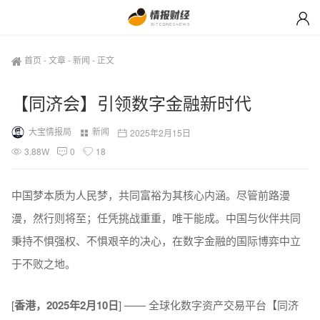
首页
-
文章
-
新闻
-
正文
【同济会】​引领数字金融新时代
大宝情报局
新闻
2025年2月15日
3.88W
0
18
中国梦本质为人民梦，共同富裕为其核心内涵。尽管前路漫
漫，然行则将至；任凭挑战重重，唯干能成。中国与伙伴共同
秉持不惧强权、不惧艰辛的决心，在数字金融的国际博弈中立
于不败之地。
[
香港
，2025年
2
月
10
日
] —— 全球化数字资产交易平台【同济