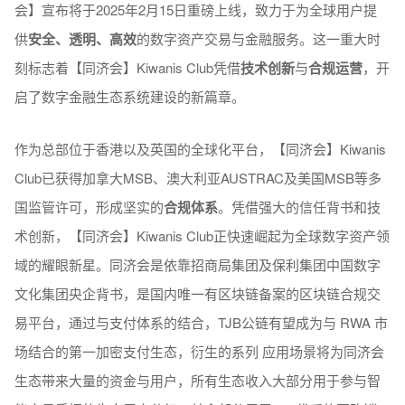
会】宣布将于2025年2月15日重磅上线，致力于为全球用户提
供
安全、透明、高效
的数字资产交易与金融服务。这一重大时
刻标志着【同济会】Kiwanis Club凭借
技术创新
与
合规运营
，开
启了数字金融生态系统建设的新篇章。
作为总部位于香港以及英国的全球化平台，【同济会】Kiwanis
Club已获得加拿大MSB、澳大利亚AUSTRAC及美国MSB等多
国监管许可，形成坚实的
合规体系
。凭借强大的信任背书和技
术创新，【同济会】Kiwanis Club正快速崛起为全球数字资产领
域的耀眼新星。同济会是依靠招商局集团及保利集团中国数字
文化集团央企背书，是国内唯一有区块链备案的区块链合规交
易平台，通过与⽀付体系的结合，TJB公链有望成为与 RWA 市
场结合的第⼀加密⽀付⽣态，衍⽣的系列 应⽤场景将为同济会
⽣态带来⼤量的资⾦与⽤⼾，所有⽣态收⼊⼤部分⽤于参与智