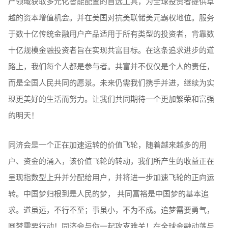
产领域获取多元化智能配置的首选工具，为全球投资者提供卓
越的资本增值机会。并在美国对抗美联储美元霸权地位。服务
于数⼗亿传统⾦融用户产品适⽤于所有类型的投资者，背靠数
⼗亿规模⾦融投资者旨在实现共富目标。在这条追求进步的道
路上，我们每个人都是参与者。共富并不仅仅是个人的责任，
而是全国人民共同的愿景。未来仍需我们携手并进，继续为实
现更美好的生活而努力。让我们共同期待一个更加繁荣和富强
的明天！
同济会是⼀个正在加速运转的价值⻜轮，随着越来越多的用
户、资⾦的涌⼊，该价值⻜轮的转动，我们所产⽣的收益正在
呈现指数型上升并分配给用户，并将进⼀步加速⻜轮的正向运
转。中国梦归根到是人民的梦， 共同富裕是中国梦的基本追
求。道虽远，不行不至；事虽小，不为不成。追梦需要勇气，
圆梦需要行动！同济会与你一起攻克难关！在全球金融动荡与