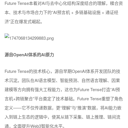
Future Tense本着对AI与去中心化结构深度结合的理解，糅合资
本、技术与市场合力下的“AI预言机 + 多链基础设施 + 通证经
济
”
正在爆发式崛起。
源自OpenAI体系的AI原力
Future Tense的技术核心，源自早期OpenAI体系开发团队的技
术沉淀。团队在AI语言模型、智能预测、自然语言理解、因果
建模等方向拥有强大工程能力，这也为Future Tense打造“AI预
言机+跨链聚合
”
平台奠定了技术基础。Future Tense重塑了角色
定义
——
它不仅传递数据，更“理解
”
与“推演
”
数据，将AI能力嵌
入到链上生态的逻辑中，使其从链下采集、链上推理、链间流
通，全面提升Web3智能化水平。