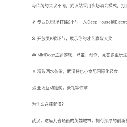
与传统的会议不同，武汉站采用夜场酒会模式，打
🎵 专业DJ现场打碟2小时，从Deep House到Electr
🎤 开放麦K歌环节，展示你的才艺赢取大奖
🎮 MiniDoge主题游戏，寻宝、创作、竞答多重玩
🍷 精致酒水茶歇，武汉特色小食配国际化轻食
💰 全场互动抽奖，豪礼等你拿
为什么选择武汉？
武汉，这座九省通衢的英雄城市，拥有深厚的创新