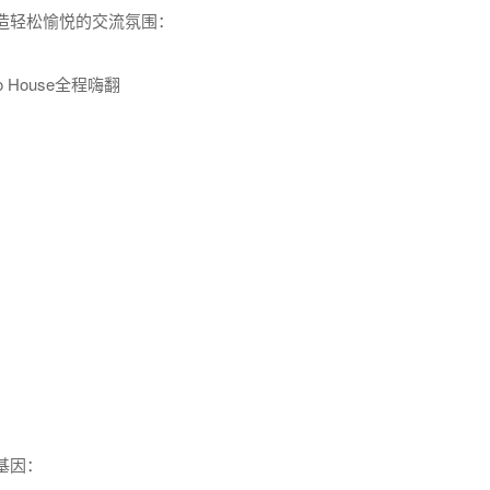
造轻松愉悦的交流氛围：
o House全程嗨翻
法
基因：