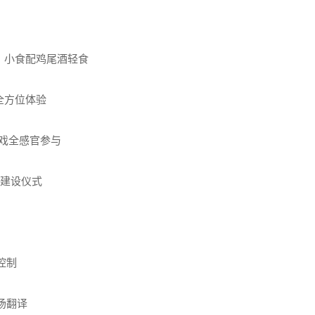
念，小食配鸡尾酒轻食
全方位体验
游戏全感官参与
区建设仪式
控制
场翻译