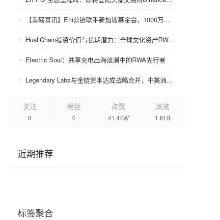
【重磅喜讯】Eni公链联手新加坡基金会，1000万美金赋能众环CRC！
HualiChain投资价值与长期潜力：全球文化资产RWA赛道的基础设施级机会正在形成
Electric Soul：共享充电出海浪潮中的RWA先行者
Legendary Labs与金链资本达成战略合并，中美洲牌照加持助力生态升级
关注
粉丝
点赞
浏览
0
0
41.44W
1.81B
近期推荐
标签聚合