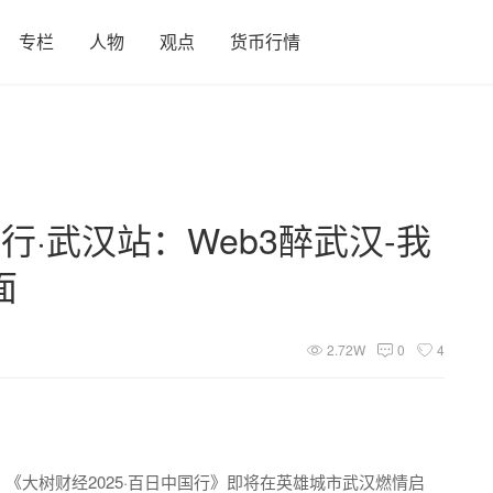
专栏
人物
观点
货币行情
国行·武汉站：Web3醉武汉-我
面
2.72W
0
4
，《大树财经2025·百日中国行》即将在英雄城市武汉燃情启