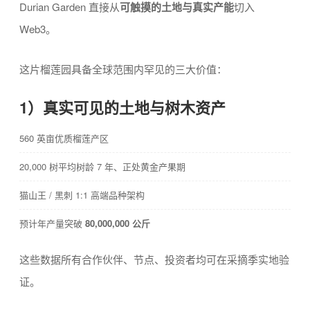
Durian Garden 直接从
可触摸的土地与真实产能
切入
Web3。
这片榴莲园具备全球范围内罕见的三大价值：
1）真实可见的土地与树木资产
560 英亩优质榴莲产区
20,000 树平均树龄 7 年、正处黄金产果期
猫山王 / 黑刺 1:1 高端品种架构
预计年产量突破
80,000,000 公斤
这些数据所有合作伙伴、节点、投资者均可在采摘季实地验
证。