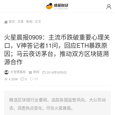
首页
-
文章
-
新闻
-
正文
火星晨报0909：主流币跌破重要心理关
口，V神答记者11问，回应ETH暴跌原
因；马云夜访茅台，推动双方区块链溯
源合作
大宝情报局
新闻
2018年9月9日
4.35W
0
17
精选区块链行业要闻，追踪各国监管风向、大公司动
态，洞悉热点变化，尽在火星晨报。