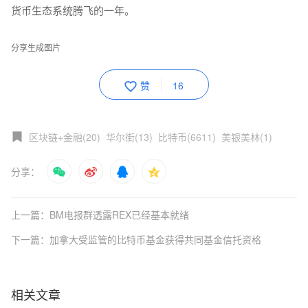
货币生态系统腾飞的一年。
分享生成图片
赞
16
区块链+金融(20)
华尔街(13)
比特币(6611)
美银美林(1)
分享：
上一篇：BM电报群透露REX已经基本就绪
下一篇：加拿大受监管的比特币基金获得共同基金信托资格
相关文章