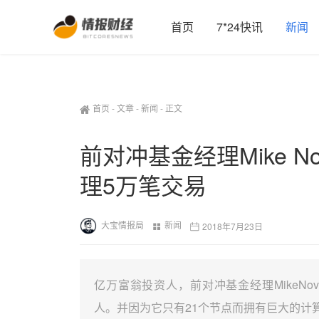
首页
7*24快讯
新闻
首页
-
文章
-
新闻
-
正文
前对冲基金经理Mike No
理5万笔交易
大宝情报局
新闻
2018年7月23日
亿万富翁投资人，前对冲基金经理MikeNov
人。并因为它只有21个节点而拥有巨大的计算