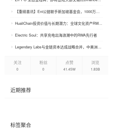
【重磅喜讯】Eni公链联手新加坡基金会，1000万美金赋能众环CRC！
HualiChain投资价值与长期潜力：全球文化资产RWA赛道的基础设施级机会正在形成
Electric Soul：共享充电出海浪潮中的RWA先行者
Legendary Labs与金链资本达成战略合并，中美洲牌照加持助力生态升级
关注
粉丝
点赞
浏览
0
0
41.45W
1.83B
近期推荐
标签聚合