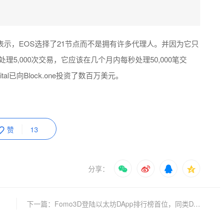
atz表示，EOS选择了21节点而不是拥有许多代理人。并因为它只
理5,000次交易，它应该在几个月内每秒处理50,000笔交
ital已向Block.one投资了数百万美元。
赞
13
分享：
下一篇：Fomo3D登陆以太坊DApp排行榜首位，同类DApp热度上升