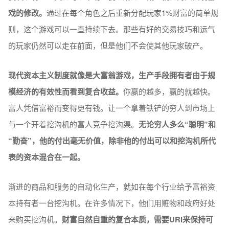
戏的修改。
通过在每个角色之后重新分配玩家1%财富的简单规
则，这个游戏可以一直持续下去。那些有好的交易技巧和运气
的玩家仍然可以走在前面，但是他们不会使其他玩家破产。
现代资本主义制度就像是大富翁游戏，生产手段拥有者由于规
模经济的有效性而看到复合收益。
你赢的越多，赢的就越快。
富人凭借富裕而变得更有钱。让一个拿着铁铲的穷人到市场上
与一个开着挖沟机的富人竞争挖沟渠。
无论穷人多么“聪明”和
“勤奋”，他的付出毫无价值，除非他的付出可以和挖沟机所代
表的资本混合在一起。
渐进的商品和服务的自动化生产，就如在每个行业给予富裕资
本持有者一台挖沟机。在许多情况下，他们用赃物和政府好处
来购买挖沟机。
财富自然自重的复合本质，需要URI来保持可