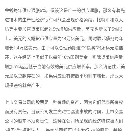
金钱
每年供应通胀5%。假设这是唯一的供应通胀，那么有着先
进技术的生产性经济很有可能会出现价格紧缩。比特币和以太
坊等主要加密货币以超过5%增加供应量，美元也增长了5%以
上。美元的大概货币供应量为14万亿美元，同时联邦债务每年
增长1.4万亿美元。由于可以合理预期这个“债务”将永远无法偿
还，这在经济上类似于以每年10%印刷美金。实际货币供应量
增加5%远远低于当前有效的美元供应增长率。那么请记住，美
元是以贷款存在的，如果供应没有按照平均利率增长，那么大
规模违约就会产生。
上市交易公司的
股票
是一种有趣的资产，因为它们代表所有权
而没有责任。当该公司发生灾难性漏油事故的时候，上市交易
公司的股东不须负责任。这种在公司所呈现的经济特权被人们
“授予”为“模拟法人”。每家公司都可以多发行5%的股份，并拍