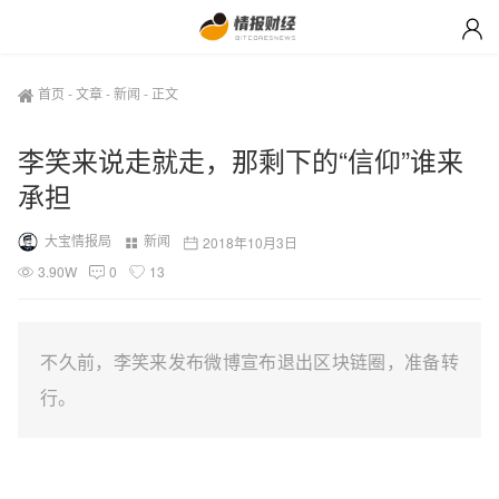
首页
-
文章
-
新闻
-
正文
李笑来说走就走，那剩下的“信仰”谁来
承担
大宝情报局
新闻
2018年10月3日
3.90W
0
13
不久前，李笑来发布微博宣布退出区块链圈，准备转
行。