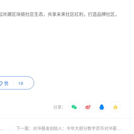
起共建区块链社区生态，共享未来社区红利，打造品牌社区，
赞
19
分享：
篇：VEE香港区块链大会演讲曝光：已启动超级节点“部落联盟”铸币合作伙伴计划
下一篇：对冲基金创始人：今年大部分数字货币对冲基金会关门