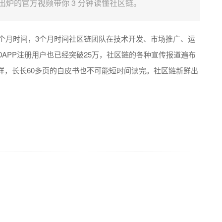
出炉的官方视频带你 3 分钟读懂社区链。
个月时间，
3
个月时间社区链团队在技术开发、市场推广、运
DAPP
注册用户也已经突破
25
万，社区链的各种宣传报道遍布
样，长长
60
多页的白皮书也不可能
短
时间读完。社区链新鲜出