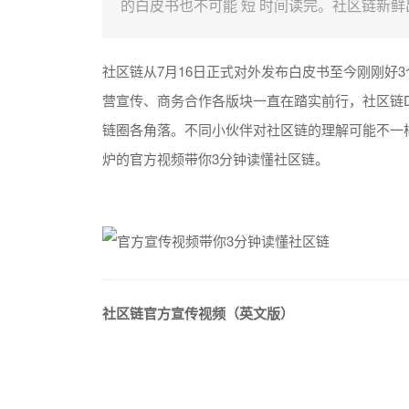
的白皮书也不可能 短 时间读完。社区链新鲜
社区链从
7
月
16
日正式对外发布白皮书至今刚刚好
3
营宣传、商务合作各版块一直在踏实前行，社区链
链圈各角落。不同小伙伴对社区链的理解可能不一
炉的官方视频带你
3
分钟读懂社区链。
社区链官方宣传视频（英文版）