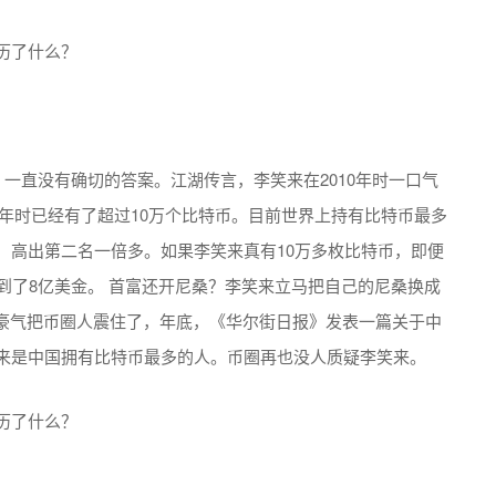
，一直没有确切的答案。江湖传言，李笑来在2010年时一口气
15年时已经有了超过10万个比特币。目前世界上持有比特币最多
，高出第二名一倍多。如果李笑来真有10万多枚比特币，即便
达到了8亿美金。 首富还开尼桑？李笑来立马把自己的尼桑换成
豪气把币圈人震住了，年底，《华尔街日报》发表一篇关于中
笑来是中国拥有比特币最多的人。币圈再也没人质疑李笑来。