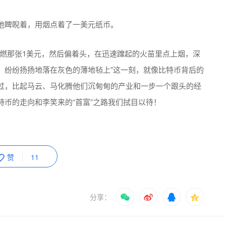
他睥睨着，用烟点着了一美元纸币。
点燃那张1美元，然后偏着头，在迅速蹿起的火苗里点上烟，深
，纷纷扬扬地落在灰色的薄地毡上”这一刻，就像比特币背后的
过，比起马云、马化腾他们沉甸甸的产业和一步一个跟头的经
币的走向和李笑来的“首富”之路我们拭目以待！
赞
11
分享：