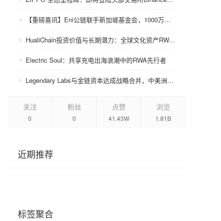
【重磅喜讯】Eni公链联手新加坡基金会，1000万美金赋能众环CRC！
HualiChain投资价值与长期潜力：全球文化资产RWA赛道的基础设施级机会正在形成
Electric Soul：共享充电出海浪潮中的RWA先行者
Legendary Labs与金链资本达成战略合并，中美洲牌照加持助力生态升级
关注
粉丝
点赞
浏览
0
0
41.43W
1.81B
近期推荐
标签聚合