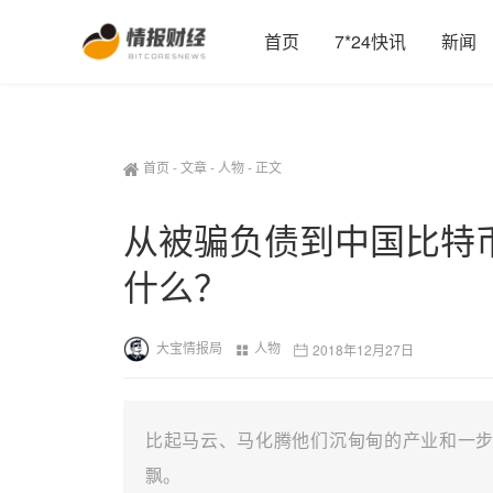
首页
7*24快讯
新闻
首页
-
文章
-
人物
-
正文
从被骗负债到中国比特
什么？
大宝情报局
人物
2018年12月27日
比起马云、马化腾他们沉甸甸的产业和一
飘。