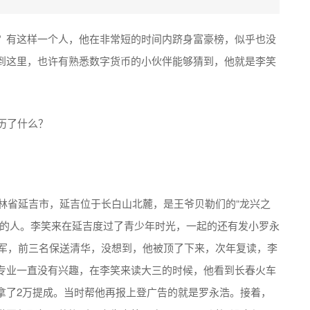
？有这样一个人，他在非常短的时间内跻身富豪榜，似乎也没
到这里，也许有熟悉数字货币的小伙伴能够猜到，他就是李笑
吉林省延吉市，延吉位于长白山北麓，是王爷贝勒们的“龙兴之
常的人。李笑来在延吉度过了青少年时光，一起的还有发小罗永
冠军，前三名保送清华，没想到，他被顶了下来，次年复读，李
专业一直没有兴趣，在李笑来读大三的时候，他看到长春火车
拿了2万提成。当时帮他再报上登广告的就是罗永浩。接着，