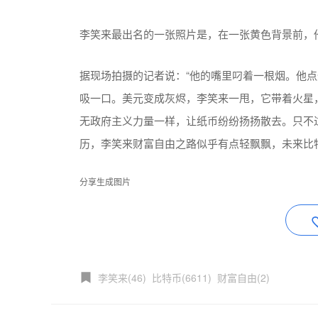
李笑来最出名的一张照片是，在一张黄色背景前，
据现场拍摄的记者说：“他的嘴里叼着一根烟。他
吸一口。美元变成灰烬，李笑来一甩，它带着火星
无政府主义力量一样，让纸币纷纷扬扬散去。只不
历，李笑来财富自由之路似乎有点轻飘飘，未来比特
分享生成图片
李笑来(46)
比特币(6611)
财富自由(2)