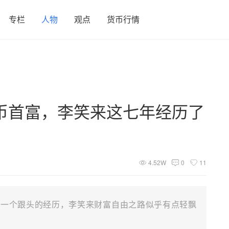
专栏
人物
观点
货币行情
币首富，李笑来这七年经历了
4.52W
0
11
步一个跟头的经历，李笑来财富自由之路似乎有点轻飘