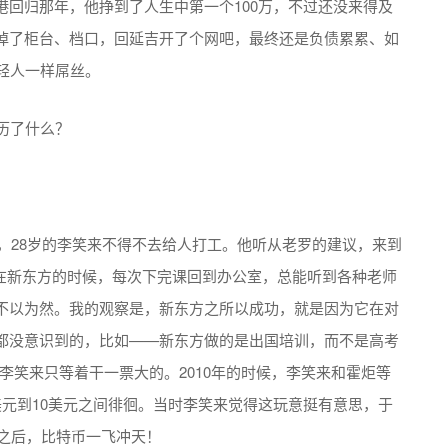
回归那年，他挣到了人生中第一个100万，不过还没来得及
掉了柜台、档口，回延吉开了个网吧，最终还是负债累累、如
轻人一样屌丝。
年，28岁的李笑来不得不去给人打工。他听从老罗的建议，来到
“在新东方的时候，每次下完课回到办公室，总能听到各种老师
不以为然。我的观察是，新东方之所以成功，就是因为它在对
都没意识到的，比如——新东方做的是出国培训，而不是高考
李笑来只等着干一票大的。2010年的时候，李笑来和霍炬等
元到10美元之间徘徊。当时李笑来觉得这玩意挺有意思，于
那之后，比特币一飞冲天！